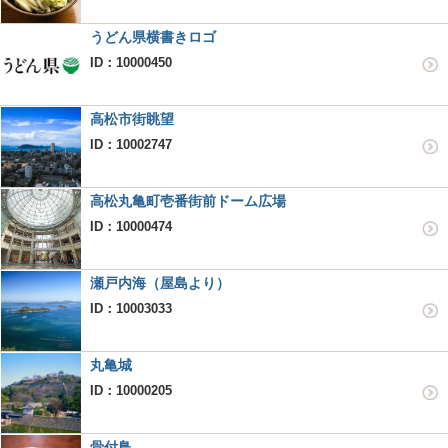
うどん県横書きロゴ
ID：10000450
高松市街眺望
ID：10002747
高松丸亀町壱番街前ドーム広場
ID：10000474
瀬戸内海（屋島より）
ID：10003033
丸亀城
ID：10000205
骨付鳥