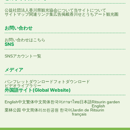
公益社団法人香川県観光協会について
当サイトについて
サイトマップ
関連リンク集
広告掲載
香川せとうちアート観光圏
お問い合わせ
お問い合わせはこちら
SNS
SNSアカウント一覧
メディア
パンフレットダウンロード
フォトダウンロード
ビデオライブラリー
外国語サイト(Global Website)
English
中文繁体
中文简体
한국어
ภาษาไทย
日本語
Ritsurin garden
English
栗林公园 中文简体
리쓰린공원 한국어
Jardin de Ritsurin
français