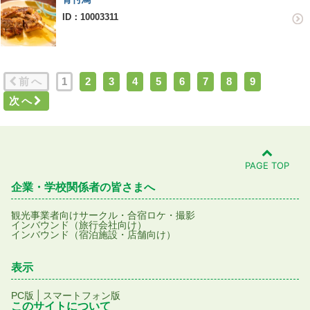
ID：10003311
前へ
1
2
3
4
5
6
7
8
9
次へ
PAGE TOP
企業・学校関係者の皆さまへ
観光事業者向け
サークル・合宿
ロケ・撮影
インバウンド（旅行会社向け）
インバウンド（宿泊施設・店舗向け）
表示
|
PC版
スマートフォン版
このサイトについて