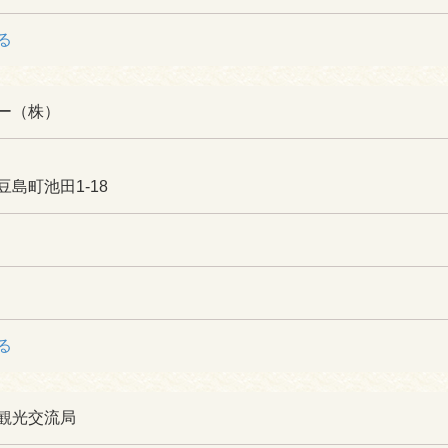
る
ー（株）
島町池田1-18
る
観光交流局