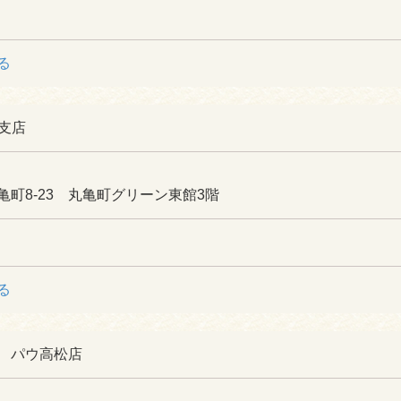
る
松支店
町8-23 丸亀町グリーン東館3階
る
 パウ高松店