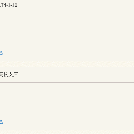
-1-10
る
高松支店
る