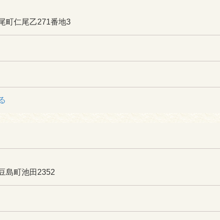
町仁尾乙271番地3
る
島町池田2352