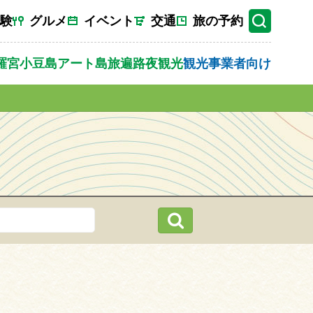
験
グルメ
イベント
交通
旅の予約
羅宮
小豆島
アート
島旅
遍路
夜観光
観光事業者向け