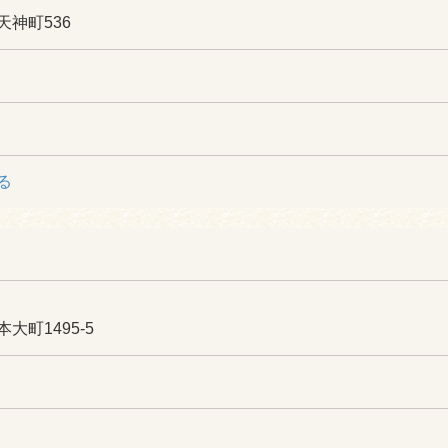
神町536
る
大町1495-5