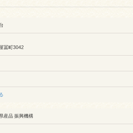
台
冨町3042
る
県産品 振興機構