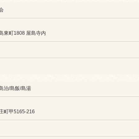
会
東町1808 屋島寺内
泊/島飯/島湯
甲5165-216