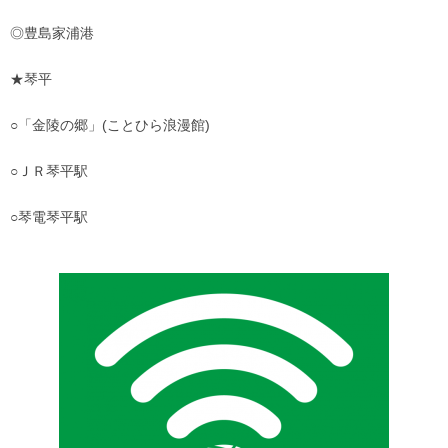
◎豊島家浦港
★琴平
○「金陵の郷」(ことひら浪漫館)
○ＪＲ琴平駅
○琴電琴平駅