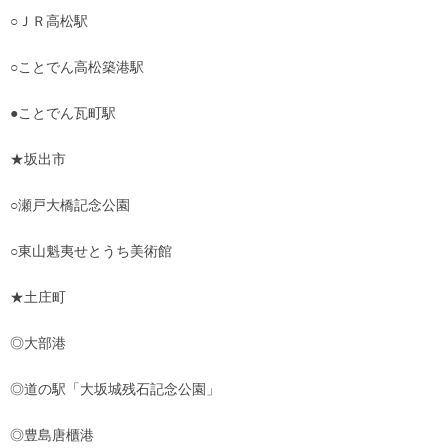
○ＪＲ高松駅
○ことでん高松築港駅
●ことでん瓦町駅
★坂出市
○瀬戸大橋記念公園
○東山魁夷せとうち美術館
★土庄町
◎大部港
◎道の駅「大坂城残石記念公園」
◎豊島唐櫃港