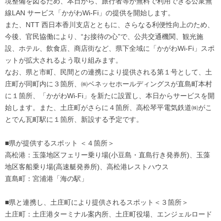
境整備を図るため、本日から、旅行者等が無料で利用できる公衆無
線LAN サービス「かがわWi-Fi」の提供を開始します。
また、NTT 西日本香川支店とともに、さらなる利便性向上のため、
今後、官民協働により、“お接待の心”で、公共交通機関、観光施
設、ホテル、飲食店、商店街など、県下全域に「かがわWi-Fi」スポ
ットが拡大されるよう取り組みます。
なお、県と市町、民間との連携により提供される第１号として、土
庄町が同町内に３箇所、㈱ベネッセホールディングスが直島町本村
に１箇所、「かがわWi-Fi」を新たに設置し、本日からサービスを開
始します。また、土庄町がさらに４箇所、高松琴平電気鉄道㈱がこ
とでん瓦町駅に１箇所、新設する予定です。
■県が提供するスポット ＜４箇所＞
高松港：玉藻地区フェリー乗り場(小豆島・直島行き発券所)、玉藻
地区客船乗り場(高速艇発券所)、高松港レストハウス
直島町：宮浦港「海の駅」
■県と連携し、土庄町により提供されるスポット＜３箇所＞
土庄町：土庄港ターミナル案内所、土庄町役場、エンジェルロード