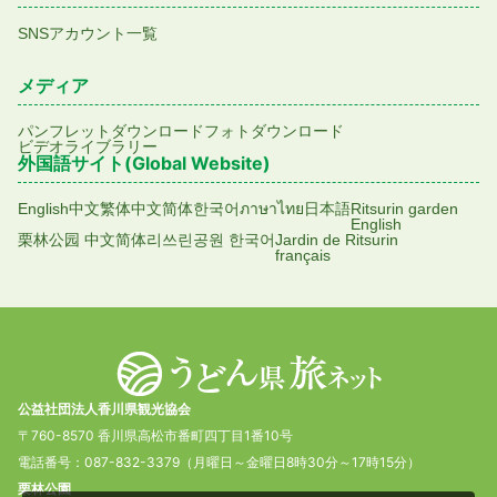
SNSアカウント一覧
メディア
パンフレットダウンロード
フォトダウンロード
ビデオライブラリー
外国語サイト(Global Website)
English
中文繁体
中文简体
한국어
ภาษาไทย
日本語
Ritsurin garden
English
栗林公园 中文简体
리쓰린공원 한국어
Jardin de Ritsurin
français
公益社団法人香川県観光協会
〒760-8570 香川県高松市番町四丁目1番10号
電話番号：087-832-3379（月曜日～金曜日8時30分～17時15分）
栗林公園