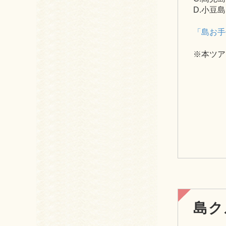
D.小豆
「島お手
※本ツア
島ク