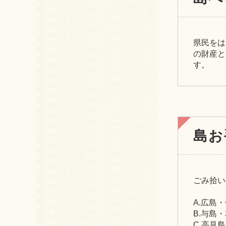
県民をは
の財産と
す。
島お
ごみ拾い
A.広島
B.与島
C.高見