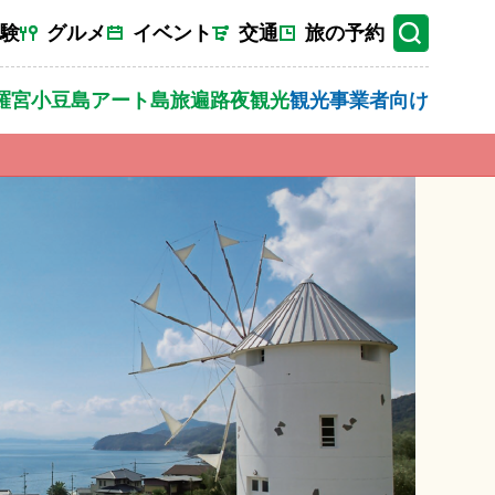
験
グルメ
イベント
交通
旅の予約
羅宮
小豆島
アート
島旅
遍路
夜観光
観光事業者向け