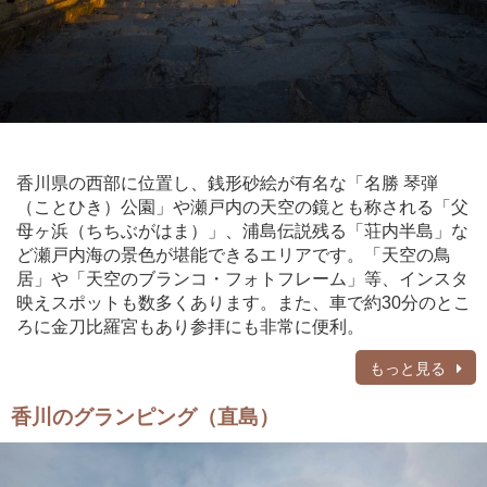
香川県の西部に位置し、銭形砂絵が有名な「名勝 琴弾
（ことひき）公園」や瀬戸内の天空の鏡とも称される「父
母ヶ浜（ちちぶがはま）」、浦島伝説残る「荘内半島」な
ど瀬戸内海の景色が堪能できるエリアです。「天空の鳥
居」や「天空のブランコ・フォトフレーム」等、インスタ
映えスポットも数多くあります。また、車で約30分のとこ
ろに金刀比羅宮もあり参拝にも非常に便利。
もっと見る
香川のグランピング（直島）