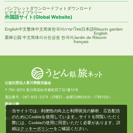
パンフレットダウンロード
フォトダウンロード
ビデオライブラリー
外国語サイト(Global Website)
English
中文繁体
中文简体
한국어
ภาษาไทย
日本語
Ritsurin garden
English
栗林公园 中文简体
리쓰린공원 한국어
Jardin de Ritsurin
français
公益社団法人香川県観光協会
〒760-8570 香川県高松市番町四丁目1番10号
電話番号：087-832-3379（月曜日～金曜日8時30分～17時15分）
栗林公園
当サイトでは、利便性の向上と利用状況の解析、広告配信
〒760-0073 香川県高松市栗林町1丁目20番16号
のためにCookieを使用しています。サイトを閲覧いただく
電話番号：087-833-7411（栗林公園観光事務所）
際には、Cookieの使用に同意いただく必要があります。詳
細は
をご確認ください。
クッキーポリシー