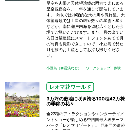
星空を肉眼と天体望遠鏡の両方で楽しめる
星空観察会を、一年を通して開催していま
す。 肉眼では神秘的な天の川や流れ星、天
体望遠鏡では土星の環や数々の星雲・星団
などが、南に瀬戸内海を望む広々とした会
場でご覧いただけます。また、月の出てい
る日は望遠鏡にスマートフォンをあてて月
の写真も撮影できますので、小豆島で見た
月を旅のお土産としてお持ち帰りくださ
い。
小豆島（寒霞渓など）
ワークショップ・体験
レオマ花ワールド
3万坪の敷地に咲き誇る100種42万株
の季節の花々
全22種のアトラクションやエンターテイメ
ントショーが楽しめる中四国最大級テーマ
パーク「レオマリゾート」。 亜細亜の遺跡