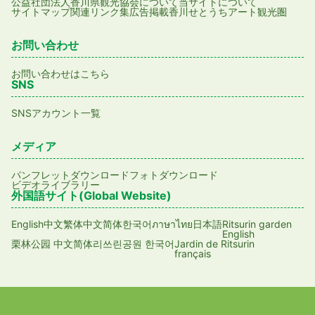
公益社団法人香川県観光協会について
当サイトについて
サイトマップ
関連リンク集
広告掲載
香川せとうちアート観光圏
お問い合わせ
お問い合わせはこちら
SNS
SNSアカウント一覧
メディア
パンフレットダウンロード
フォトダウンロード
ビデオライブラリー
外国語サイト(Global Website)
English
日本語
Ritsurin garden
中文繁体
中文简体
한국어
ภาษาไทย
English
Jardin de Ritsurin
栗林公园 中文简体
리쓰린공원 한국어
français