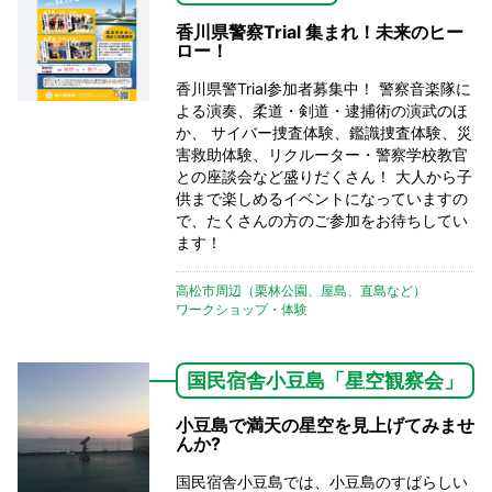
香川県警察Trial 集まれ！未来のヒー
ロー！
香川県警Trial参加者募集中！ 警察音楽隊に
よる演奏、柔道・剣道・逮捕術の演武のほ
か、 サイバー捜査体験、鑑識捜査体験、災
害救助体験、リクルーター・警察学校教官
との座談会など盛りだくさん！ 大人から子
供まで楽しめるイベントになっていますの
で、たくさんの方のご参加をお待ちしてい
ます！
高松市周辺（栗林公園、屋島、直島など）
ワークショップ・体験
国民宿舎小豆島「星空観察会」
小豆島で満天の星空を見上げてみませ
んか?
国民宿舎小豆島では、小豆島のすばらしい