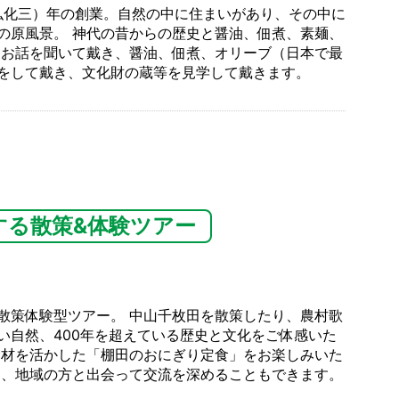
（弘化三）年の創業。自然の中に住まいがあり、その中に
の原風景。 神代の昔からの歴史と醤油、佃煮、素麺、
るお話を聞いて戴き、醤油、佃煮、オリーブ（日本で最
をして戴き、文化財の蔵等を見学して戴きます。
する散策&体験ツアー
散策体験型ツアー。 中山千枚田を散策したり、農村歌
い自然、400年を超えている歴史と文化をご体感いた
食材を活かした「棚田のおにぎり定食」をお楽しみいた
ら、地域の方と出会って交流を深めることもできます。