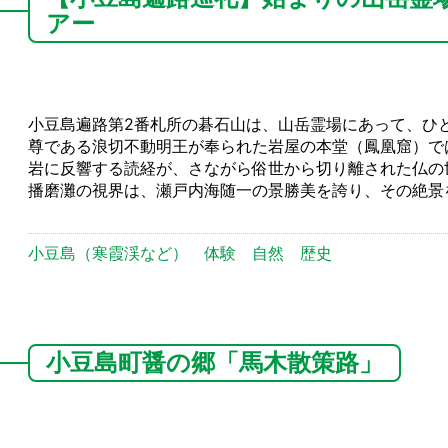
アー
小豆島遍路第2番札所の碁石山は、山岳霊場にあって、ひ
尊である浪切不動明王が奉られた岩屋の本堂（鳳凰窟）で
岩に反響する読経が、さながら俗世から切り離された仏の
播磨灘の視界は、瀬戸内海随一の景勝美を誇り、その絶景
小豆島（寒霞渓など）
体験
自然
歴史
小豆島町醤の郷「馬木散策路」