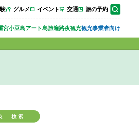
験
グルメ
イベント
交通
旅の予約
羅宮
小豆島
アート
島旅
遍路
夜観光
観光事業者向け
検索