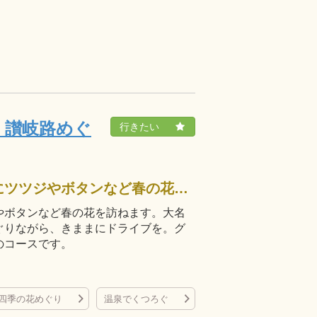
く讃岐路めぐ
田園地帯が広がる香川県中・西部にツツジやボタンなど春の花を訪ねます。大名庭園や寺など見どころの多いスポットをめぐりながら、きままにドライブを。グルメから温泉まで大人の週末旅にぴったりのコースです。
やボタンなど春の花を訪ねます。大名
ぐりながら、きままにドライブを。グ
のコースです。
四季の花めぐり
温泉でくつろぐ