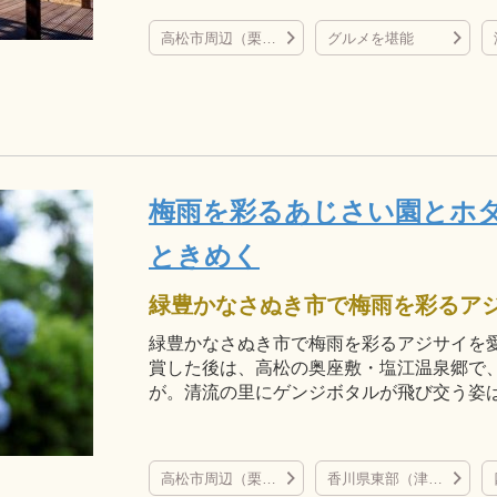
高松市周辺（栗林公園、屋島、直島など）
グルメを堪能
梅雨を彩るあじさい園とホ
ときめく
緑豊かなさぬき市で梅雨を彩るアジサイを
賞した後は、高松の奥座敷・塩江温泉郷で
が。清流の里にゲンジボタルが飛び交う姿
高松市周辺（栗林公園、屋島、直島など）
香川県東部（津田の松原など）