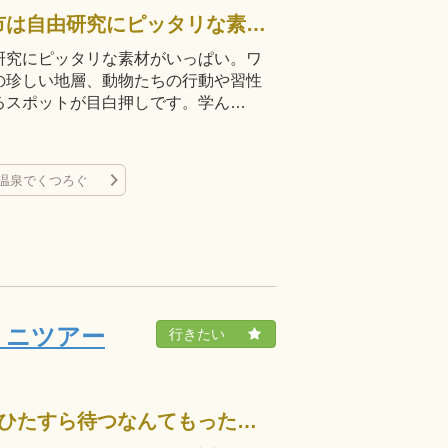
関西方面からの玄関口、東かがわ市は自由研究にピッタリな素材がいっぱい。ワークショップや人形劇、観察にもってこいの珍しい地層、動物たちの行動や習性を学べる動物園など、楽しくてワクワクするスポットが目白押しです。学ん…
研究にピッタリな素材がいっぱい。ワ
の珍しい地層、動物たちの行動や習性
るスポットが目白押しです。学ん…
温泉でくつろぐ
ミニツアー
予定のフライトまで2時間、空港でひたすら待つなんてもったいない！遠出はできないけれど有意義に使いたい！最後の最後まで香川を堪能しちゃいましょう。