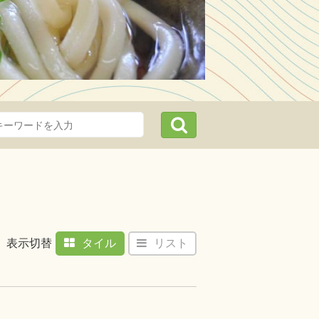
までギュッ！欲張り2泊3日
丸
伝統
気軽
川の有名観光スポットを2泊3日
熊弦
。瀬戸内海の船旅から始まり、
並み…
表示切替
タイル
リスト
詳しくはこちら