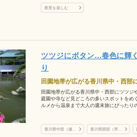
夜景を楽しむ
ツツジにボタン…春色に輝
り
田園地帯が広がる香川県中・西部にツツジ
庭園や寺など見どころの多いスポットをめ
ルメから温泉まで大人の週末旅にぴったり
香川県中部（瀬戸大橋、丸亀城、金刀比羅宮など）
香川県西部（琴弾公園など）