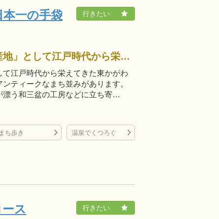
日本一の手袋
「風待ちの港の町」「讃岐三白の産地」として江戸時代から栄えてきた東かがわ市引田には、往時のにぎわいを今に伝えるアンティークなまち並みがあります。元豪商の邸宅・讃州井筒屋敷や、甘い香りが漂う和三盆の工房などに立ち寄…
して江戸時代から栄えてきた東かがわ
アンティークなまち並みがあります。
が漂う和三盆の工房などに立ち寄…
まち歩き
温泉でくつろぐ
コース