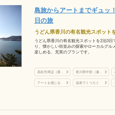
島旅からアートまでギュッ！
日の旅
うどん県香川の有名観光スポットを2泊3日
り、懐かしい街並みの探索やローカルグル
楽しめる、充実のプランです。
高松市周辺（栗林公園、屋島、直島など）
香川県中部（瀬戸大橋、丸亀城、金刀比羅宮など）
アートを感じる
温泉でくつろぐ