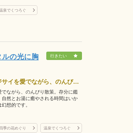
温泉でくつろぐ
タルの光に胸
緑豊かなさぬき市で梅雨を彩るアジサイを愛でながら、のんびり散策。存分に鑑賞した後は、高松の奥座敷・塩江温泉郷で、自然とお湯に癒やされる時間はいかが。清流の里にゲンジボタルが飛び交う姿は幻想的です。
愛でながら、のんびり散策。存分に鑑
、自然とお湯に癒やされる時間はいか
は幻想的です。
四季の花めぐり
温泉でくつろぐ