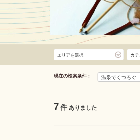
エリアを選択
カテ
気うどん店 ６時
瀬戸内海サン
現在の検索条件：
クルージングは敷居
温泉でくつろぐ
すが、ショートコー
る善通寺IC周
ズなら気軽に参加…
満足間違いな
7
件
ありました
詳し
ら