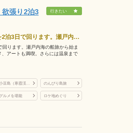
欲張り2泊3
うどん県香川の有名観光スポットを2泊3日で回ります。瀬戸内海の船旅から始まり、懐かしい街並みの探索やローカルグルメ、アートも満喫。さらには温泉まで楽しめる、充実のプランです。
で回ります。瀬戸内海の船旅から始ま
メ、アートも満喫。さらには温泉まで
小豆島（寒霞渓など）
のんびり島旅
グルメを堪能
ロケ地めぐり