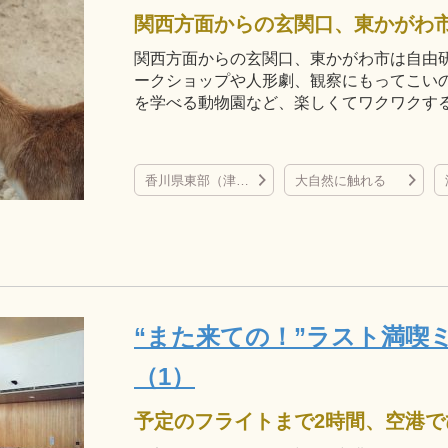
関西方面からの玄関口、東かがわ市は自由
ークショップや人形劇、観察にもってこい
を学べる動物園など、楽しくてワクワクす
香川県東部（津田の松原など）
大自然に触れる
“また来ての！”ラスト満喫
（1）