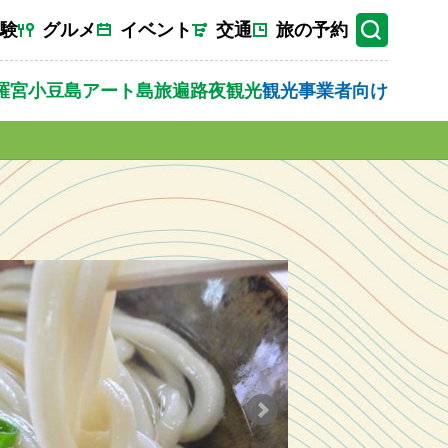
験
グルメ
イベント
交通
旅の予約
羅宮
小豆島
アート
島旅
遍路
夜観光
観光事業者向け