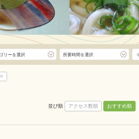
ゴリーを選択
所要時間を選択
セットクルーズ
島旅からアート
の旅
×
が高いと思われがちで
スのサンセットクルー
うどん県香
で回ります
懐かしい街
並び順
アクセス数順
おすすめ順
くはこちら