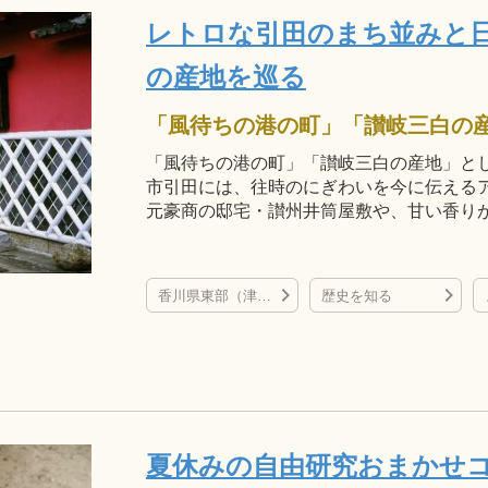
レトロな引田のまち並みと
の産地を巡る
「風待ちの港の町」「讃岐三白の産地」と
市引田には、往時のにぎわいを今に伝える
元豪商の邸宅・讃州井筒屋敷や、甘い香り
香川県東部（津田の松原など）
歴史を知る
夏休みの自由研究おまかせ