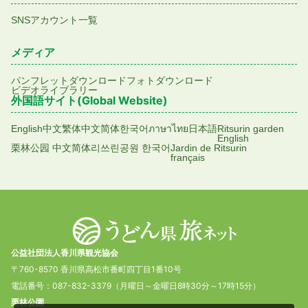
SNSアカウント一覧
メディア
パンフレットダウンロード
フォトダウンロード
ビデオライブラリー
外国語サイト(Global Website)
English
中文繁体
中文简体
한국어
ภาษาไทย
日本語
Ritsurin garden
English
栗林公园 中文简体
리쓰린공원 한국어
Jardin de Ritsurin
français
公益社団法人香川県観光協会
〒760-8570 香川県高松市番町四丁目1番10号
電話番号：087-832-3379（月曜日～金曜日8時30分～17時15分）
栗林公園