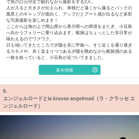
で魚の口元付近で戯れながら撮影をする2人。
人が入ると大きさが伝えられ、単独だと遠くから撮るとバックの
風景とのギャップが面白く、アップだとアート感が出るなど多彩
な写真撮影を楽しめます！
ここからは海の上で岡山県から香川県への県境をまたぎ、小豆島
へ向かうフェリーに乗り込みます。船旅はちょっとした非日常が
味わえるのでワクワク。
日も傾いてきたところで夕陽を見に甲板へ。すぐ近くを通り過ぎ
るカモメや、赤く染まりつつある夕陽を眺めながら船旅感のある
一枚を狙っていると、小豆島が近づいてきました。
基本情報
6.
エンジェルロードとla krasse angelroad（ラ・クラッセ エ
ンジェルロード）