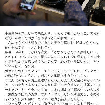
小豆島からフェリーで高松入り。うどん県香川ということでまず
最初に向かったのは「さぬきうどんの駅綾川」。
「さぬきうどん大好きで、香川に来たら毎回8～10杯はうどんを
食べるんです！」とかおしさん。
早速、肉温玉ぶっかけを注文。「さすがうどん県！美味しい～」
とヒトミカワカミさん。麺ものは、おはしで少し麺をすくって撮
影するとより美味しそう感がアップ！続いて売店にいくと「ヤド
ンのうどん」を発見。
ポケモンのキャラクター「ヤドン」をイメージした、ピンクと白
の麺がかわいいうどん。思わず大量購入するかおしさん。
うどんはもちろんお土産選びもたっぷり楽しんだ後に向かったの
は、木の魅力と温もりにあふれた暮らしの心地良さを提案する山
一木材の「キトクラスカフェ」。木に囲まれて森の中にいるよう
な素敵な雰囲気のカフェでスイーツとドリンクを注文し、森の緑
をバックに撮影開始。カフェの魅力が詰まった1枚に。
カフェを楽しんだあとは、道路を挟んで向かいにある工房へ。小