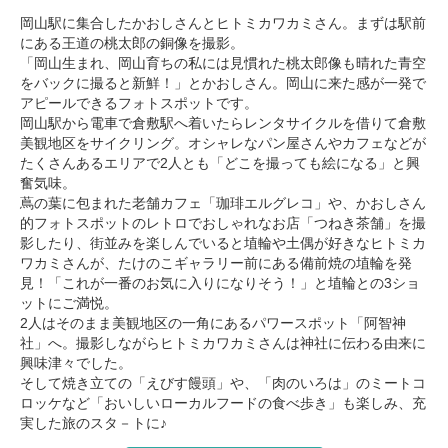
岡山駅に集合したかおしさんとヒトミカワカミさん。まずは駅前
にある王道の桃太郎の銅像を撮影。
「岡山生まれ、岡山育ちの私には見慣れた桃太郎像も晴れた青空
をバックに撮ると新鮮！」とかおしさん。岡山に来た感が一発で
アピールできるフォトスポットです。
岡山駅から電車で倉敷駅へ着いたらレンタサイクルを借りて倉敷
美観地区をサイクリング。オシャレなパン屋さんやカフェなどが
たくさんあるエリアで2人とも「どこを撮っても絵になる」と興
奮気味。
蔦の葉に包まれた老舗カフェ「珈琲エルグレコ」や、かおしさん
的フォトスポットのレトロでおしゃれなお店「つねき茶舗」を撮
影したり、街並みを楽しんでいると埴輪や土偶が好きなヒトミカ
ワカミさんが、たけのこギャラリー前にある備前焼の埴輪を発
見！「これが一番のお気に入りになりそう！」と埴輪との3ショ
ットにご満悦。
2人はそのまま美観地区の一角にあるパワースポット「阿智神
社」へ。撮影しながらヒトミカワカミさんは神社に伝わる由来に
興味津々でした。
そして焼き立ての「えびす饅頭」や、「肉のいろは」のミートコ
ロッケなど「おいしいローカルフードの食べ歩き」も楽しみ、充
実した旅のスタ－トに♪