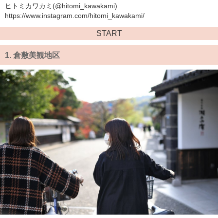
ヒトミカワカミ(@hitomi_kawakami)
https://www.instagram.com/hitomi_kawakami/
START
1.
倉敷美観地区