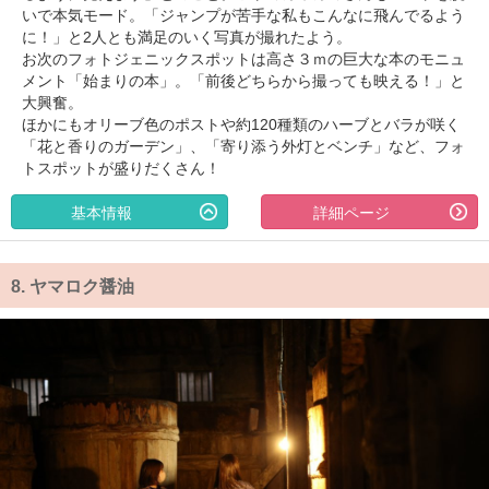
いで本気モード。「ジャンプが苦手な私もこんなに飛んでるよう
に！」と2人とも満足のいく写真が撮れたよう。
お次のフォトジェニックスポットは高さ３ｍの巨大な本のモニュ
メント「始まりの本」。「前後どちらから撮っても映える！」と
大興奮。
ほかにもオリーブ色のポストや約120種類のハーブとバラが咲く
「花と香りのガーデン」、「寄り添う外灯とベンチ」など、フォ
トスポットが盛りだくさん！
基本情報
詳細ページ
8.
ヤマロク醤油