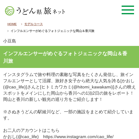
HOME
モデルコース
インフルエンサーがめぐるフォトジェニックな岡山＆香川旅
小豆島
インフルエンサーがめぐるフォトジェニックな岡山＆香
川旅
インスタグラムで旅や料理の素敵な写真をたくさん発信し、旅イン
フルエンサーとして活躍、旅好き女子から絶大な人気を誇る[かおし
(@cao_life)]さんと[ヒトミカワカミ(@hitomi_kawakami)]さんの映え
スポットをメインにした岡山から香川への1泊2日の旅をレポート！
岡山と香川の新しい観光の巡り方をご紹介します！
※さぬきうどんの駅綾川など、一部の施設をまとめて紹介していま
す。
お二人のアカウントはこちら
かおし(@cao_life) https://www.instagram.com/cao_life/