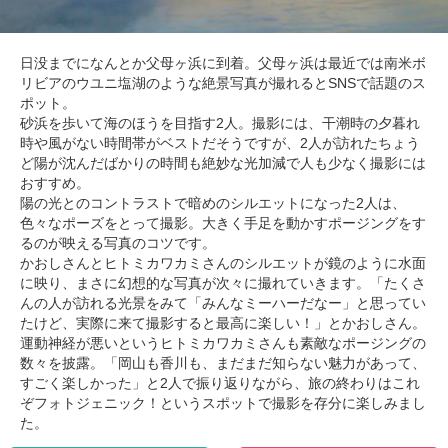
日没までになんとか父母ヶ浜に到着。父母ヶ浜は最近では南米ボ
リビアのウユニ塩湖のような絶景写真が撮れるとSNSで話題のス
ポット。
砂浜を歩いて海のほうを目指す2人。撮影には、干潮時の夕暮れ
時や風がない時間帯がベストだそうですが、2人が訪れたちょう
ど陽が沈んだばかりの時間も絶妙な光加減で人も少なく撮影には
おすすめ。
陽の光とのコントラストで暗めのシルエットになった2人は、
色々なポーズをとって撮影。大きく手足を動かすポージングをす
るのが映える写真のコツです。
かおしさんとヒトミカワカミさんのシルエットが鏡のように水面
に映り、まさに幻想的な写真が次々に撮れていきます。「たくさ
んの人が訪れる光景をみて「みんなミーハーだなー」と思ってい
たけど、実際に来て撮影すると最高に楽しい！」とかおしさん。
運動神経が悪いというヒトミカワカミさんも素敵なポージングの
数々を披露。「岡山も香川も、まだまだ知らない魅力があって、
すごく楽しかった」と2人で振り返りながら、旅の終わりはこれ
ぞフォトジェニック！というスポットで撮影を存分に楽しみまし
た。