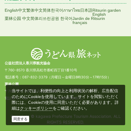
English
中文繁体
中文简体
한국어
ภาษาไทย
日本語
Ritsurin garden
English
栗林公园 中文简体
리쓰린공원 한국어
Jardin de Ritsurin
français
公益社団法人香川県観光協会
〒760-8570 香川県高松市番町四丁目1番10号
電話番号：087-832-3379（月曜日～金曜日8時30分～17時15分）
栗林公園
当サイトでは、利便性の向上と利用状況の解析、広告配信
〒760-0073 香川県高松市栗林町1丁目20番16号
のためにCookieを使用しています。サイトを閲覧いただく
電話番号：087-833-7411（栗林公園観光事務所）
際には、Cookieの使用に同意いただく必要があります。詳
細は
をご確認ください。
クッキーポリシー
Copyright © kagawa Prefecture Tourism Association. ALL
同意する
RIGHTS RESERVED.