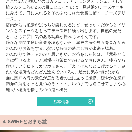
ここで2人が頼んだのはカフェラテとレモンスカッシュ。そして
旅グルメに熱い2人の目に止まったのは一見普通のチーズケーキ
にみえて、口に入れるとそのふわしゅわ食感に驚く「チーズテリ
ーヌ」。
店内からも絶景がばっちり楽しめるけど、せっかくだからとドリ
ンクとスイーツをもってテラス席に繰り出します。自然の光だ
と、さらに雰囲気のある写真が撮れちゃうんです。
静かな空間で良い音楽を聴きながら、瀬戸内海や島々を見ながら
のんびりお茶をする…贅沢な時間の過ごし方が出来る場所。
のんびりで終わるのかと思いきや、お茶をした後は、「意外と安
全に行けるよー」と岩場へ散策にでかけるかおしさん。後ろから
付いていくヒトミカワカミさん。「え？そんなとこ行ける？」み
たいな場所もどんどん進んでいく2人。足元に気を付けながら一
面に瀬戸内海の景色が広がる岩の上に立って撮影。穏やかな瀬戸
内海の海をずっと見つめる・・・。いつまでも過ごせてしまう心
地良い場所を惜しみつつ港へ出発！
基本情報
4.
8WIREとおまち堂