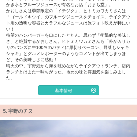
かき氷とフルーツジュースが有名なお店「おまち堂」。
かおしさんは季節限定の「イチジク」、ヒトミカワカミさんは
「ゴールドキウイ」のフルーツジュースをチョイス。テイクアウ
ト用の透明な容器とカラフルなジュースは旅フォト映えが特にい
い！
待望のハンバーガーを口にしたとたん、思わず「衝撃的な美味し
さ」と絶賛するかおしさん。ヒトミカワカミさんも「外がカリカ
リのバンズに牛100％のパティに厚切りベーコン、野菜もシャキ
シャキ」とグルメレポーターのようなコメントが出てしまうほ
ど、その美味しさに感動！
晴天の中、宇野港から海を眺めながらテイクアウトランチ。店内
ランチとはまた一味ちがった、地元の味と雰囲気を楽しみまし
た。
基本情報
5.
宇野のチヌ