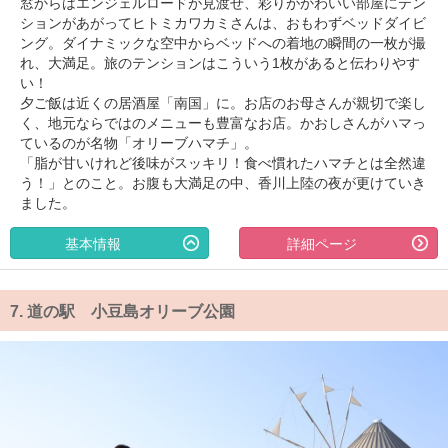
窓からはエンジェルロードが見渡せ、彩りがかわいい部屋にテン
ションがあがってヒトミカワカミさんは、おもわずベッドダイビ
ング。ダイナミックな空中からベッドへの着地の瞬間の一枚が撮
れ、大満足。旅のテンションはこういう1枚があると伝わりやす
い！
夕ご飯は近くの居酒屋「南国」に。お店のお母さんが親切で楽し
く、地元ならではのメニューも豊富なお店。かおしさんがハマっ
ているのが名物「オリーブハマチ」。
「脂が甘いけれど後味がスッキリ！食べ慣れたハマチとは全然違
う！」とのこと。お腹も大満足の中、香川上陸の夜が更けていき
ました。
基本情報
詳細ページ
7.
道の駅 小豆島オリーブ公園