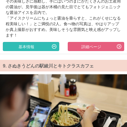
その美味しさに感動し、手にはいつのまにかたくさんのお土産用
の醤油が。見学後は器が木桶の見た目でとてもフォトジェニック
な醤油アイスを店内で。
「アイスクリームにちょっと醤油を垂らすと、これがくせになる
程美味しい！」とご満悦の2人。食べ物の写真は、やはりアップ
か真上撮影がおすすめ。美味しそうな雰囲気と映え感がアップし
ます！
基本情報
詳細ページ
9.
さぬきうどんの駅綾川とキトクラスカフェ