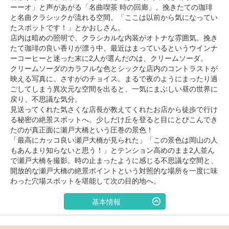
ーーオ」と声があがる「名曲喫茶 時の回廊」。挽きたての珈琲
と名曲クラシックが流れる空間。「ここは以前から気になってい
たスポットです！」とかおしさん。
店内は暗めの照明で、クラシカルな内装がオトナな雰囲気。挽き
たて珈琲の良い香りが漂う中、最近はまっているというウインナ
ーコーヒーと迷った末に2人が選んだのは、クリームソーダ。
クリームソーダのカラフルな色とシックな店内のコントラストが
映える写真に。さすがのチョイス。まるで夜のようにまったり過
ごしてしまう異次元な空間を出ると、一気にまぶしい昼の世界に
戻り、不思議な気分。
見送ってくれた気さくな店長が教えてくれたお店から徒歩で行け
る秘密の絶景スポットへ。少しだけ丘を登ると目にとびこんでき
たのが真正面に瀬戸大橋という圧巻の景色！
「最高にカッコ良い瀬戸大橋が見られた」「この景色は岡山の人
もあんまり知らないと思う！」とテンション高めのまま2人並ん
で瀬戸大橋を撮影。時の止まったように感じる不思議な空間と、
開放的な瀬戸大橋の絶景ポイントという対照的な場所を一度に味
わった穴場スポットを堪能して次の目的地へ。
基本情報