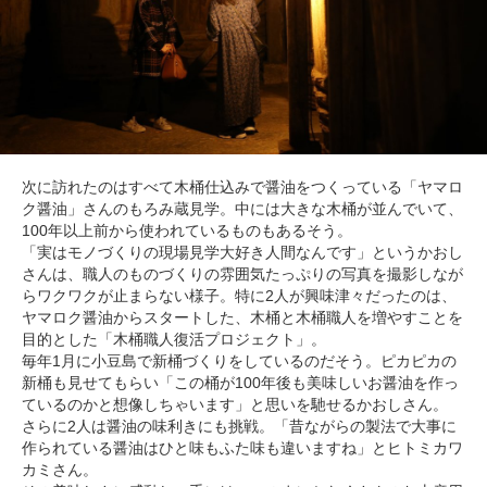
次に訪れたのはすべて木桶仕込みで醤油をつくっている「ヤマロ
ク醤油」さんのもろみ蔵見学。中には大きな木桶が並んでいて、
100年以上前から使われているものもあるそう。
「実はモノづくりの現場見学大好き人間なんです」というかおし
さんは、職人のものづくりの雰囲気たっぷりの写真を撮影しなが
らワクワクが止まらない様子。特に2人が興味津々だったのは、
ヤマロク醤油からスタートした、木桶と木桶職人を増やすことを
目的とした「木桶職人復活プロジェクト」。
毎年1月に小豆島で新桶づくりをしているのだそう。ピカピカの
新桶も見せてもらい「この桶が100年後も美味しいお醤油を作っ
ているのかと想像しちゃいます」と思いを馳せるかおしさん。
さらに2人は醤油の味利きにも挑戦。「昔ながらの製法で大事に
作られている醤油はひと味もふた味も違いますね」とヒトミカワ
カミさん。