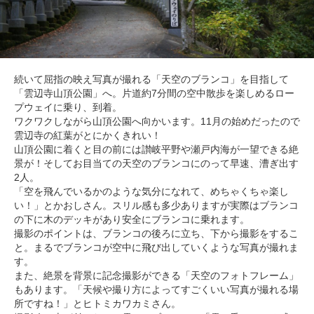
続いて屈指の映え写真が撮れる「天空のブランコ」を目指して
「雲辺寺山頂公園」へ。片道約7分間の空中散歩を楽しめるロー
プウェイに乗り、到着。
ワクワクしながら山頂公園へ向かいます。11月の始めだったので
雲辺寺の紅葉がとにかくきれい！
山頂公園に着くと目の前には讃岐平野や瀬戸内海が一望できる絶
景が！そしてお目当ての天空のブランコにのって早速、漕ぎ出す
2人。
「空を飛んでいるかのような気分になれて、めちゃくちゃ楽し
い！」とかおしさん。スリル感も多少ありますが実際はブランコ
の下に木のデッキがあり安全にブランコに乗れます。
撮影のポイントは、ブランコの後ろに立ち、下から撮影をするこ
と。まるでブランコが空中に飛び出していくような写真が撮れま
す。
また、絶景を背景に記念撮影ができる「天空のフォトフレーム」
もあります。「天候や撮り方によってすごくいい写真が撮れる場
所ですね！」とヒトミカワカミさん。