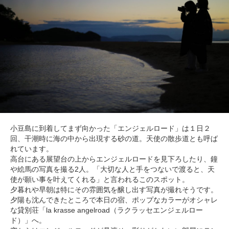
小豆島に到着してまず向かった「エンジェルロード」は１日２
回、干潮時に海の中から出現する砂の道。天使の散歩道とも呼ば
れています。
高台にある展望台の上からエンジェルロードを見下ろしたり、鐘
や絵馬の写真を撮る2人。「大切な人と手をつないで渡ると、天
使が願い事を叶えてくれる」と言われるこのスポット。
夕暮れや早朝は特にその雰囲気を醸し出す写真が撮れそうです。
夕陽も沈んできたところで本日の宿、ポップなカラーがオシャレ
な貸別荘「la krasse angelroad（ラクラッセエンジェルロー
ド）」へ。