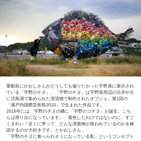
乗船前にかおしさんがどうしても撮りたかった宇野港に展示され
ている「宇野のチヌ」。「宇野のチヌ」は宇野港周辺の沿岸や主
に児島湖で集められた漂流物で制作されたオブジェ。第1回の
「瀬戸内国際芸術祭2010」で生まれた作品です。
2016年には、宇野のチヌの隣に「宇野のコチヌ」が誕生。こち
らは滑り台になっています。「着色したわけではないのに、すご
くきれい！近くに寄って、どんな漂着物が使われているのかを確
認するのが大好きです」とかおしさん。
「宇野のチヌに食べられそうになっている私」というコンセプト