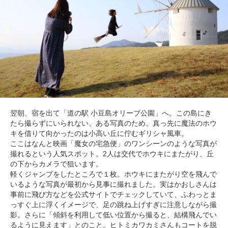
翌朝、宿を出て「道の駅 小豆島オリーブ公園」へ。この島にき
たら撮らずにいられない、ある写真のため、真っ先に魔法のホウ
キを借りて向かったのは小高い丘に佇むギリシャ風車。
ここはなんと映画「魔女の宅急便」のワンシーンのような写真が
撮れるという人気スポット。2人は交代でホウキにまたがり、丘
の下からカメラで狙います。
軽くジャンプをしたところで１枚。ホウキにまたがり空を飛んで
いるような写真が最初から見事に撮れました。実はかおしさんは
事前に飛び方などを公式サイトでチェックしていて、ふわっとま
っすぐ上に浮くイメージで、足の跳ね上げすぎに注意しながら撮
影。さらに「傾斜を利用して低い位置から撮ると、結構飛んでい
るように見えます」とのこと。ヒトミカワカミさんもコートを脱