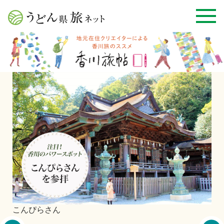
ん
丸亀城