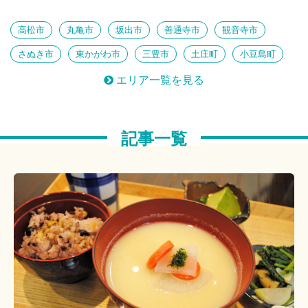
知られざる絶景
鉄旅 女子部
心ほぐれるのんびり島旅
高松市
丸亀市
坂出市
善通寺市
観音寺市
思い出もっと、 とっておき体験
古訪ねる歴史旅
さぬき市
東かがわ市
三豊市
土庄町
小豆島町
芸術祭だけじゃない！香川のアート
三木町
直島町
宇多津町
綾川町
琴平町
注目！香川のパワースポット
建築女子部
エリア一覧を見る
多度津町
まんのう町
ほっとくつろぐ温泉時間
島へ
アートに触れる
私のおすすめ
泊りがけ
美味しいあれこれ
記事一覧
のんびりしたい
定番にプラス
つくる楽しみ