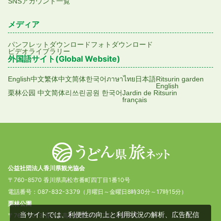
SNSアカウント一覧
メディア
パンフレットダウンロード
フォトダウンロード
ビデオライブラリー
外国語サイト(Global Website)
English
中文繁体
中文简体
한국어
ภาษาไทย
日本語
Ritsurin garden
English
栗林公园 中文简体
리쓰린공원 한국어
Jardin de Ritsurin
français
公益社団法人香川県観光協会
〒760-8570 香川県高松市番町四丁目1番10号
電話番号：087-832-3379（月曜日～金曜日8時30分～17時15分）
栗林公園
当サイトでは、利便性の向上と利用状況の解析、広告配信
〒760-0073 香川県高松市栗林町1丁目20番16号