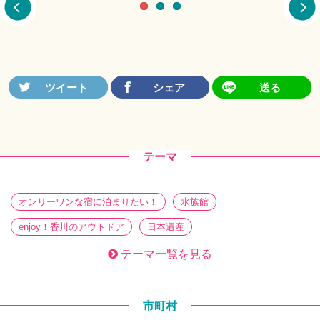
テーマ
オンリーワンな宿に泊まりたい！
水族館
enjoy！香川のアウトドア
日本遺産
働き方の新定番！？ワーケーション
香川旅帖 特別編
テーマ一覧を見る
ぶらり、街さんぽ
暮らしを醸す。 蔵めぐり
さぬきのてづくり
必見必食！ ときめきグルメ
市町村