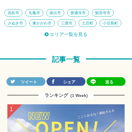
知られざる絶景
鉄旅 女子部
心ほぐれるのんびり島旅
高松市
丸亀市
坂出市
善通寺市
観音寺市
思い出もっと、 とっておき体験
古訪ねる歴史旅
さぬき市
東かがわ市
三豊市
土庄町
小豆島町
芸術祭だけじゃない！香川のアート
三木町
直島町
宇多津町
綾川町
琴平町
注目！香川のパワースポット
建築女子部
エリア一覧を見る
多度津町
まんのう町
ほっとくつろぐ温泉時間
島へ
アートに触れる
私のおすすめ
泊りがけ
美味しいあれこれ
記事一覧
のんびりしたい
定番にプラス
つくる楽しみ
ランキング
(1 Week)
1
2