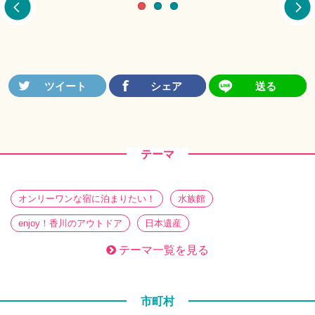
テーマ
オンリーワンな宿に泊まりたい！
水族館
enjoy！香川のアウトドア
日本遺産
働き方の新定番！？ワーケーション
香川旅帖 特別編
テーマ一覧を見る
ぶらり、街さんぽ
暮らしを醸す。 蔵めぐり
さぬきのてづくり
必見必食！ ときめきグルメ
市町村