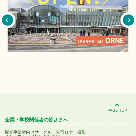
本
PAGE TOP
企業・学校関係者の皆さまへ
観光事業者向け
サークル・合宿
ロケ・撮影