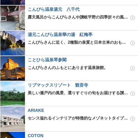
こんぴら温泉湯元 八千代
露天風呂からこんぴらさんや讃岐平野の四季折々の風情が楽しめます。
湯元こんぴら温泉華の湯 紅梅亭
こんぴらさんに近く、2種類の泉質と日本古来のおもてなしの心が息づく和風旅館。
ことひら温泉琴参閣
こんぴらさんのふもとにあります温泉旅館。
リブマックスリゾート 観音寺
美しい瀬戸内の風景、選りすぐりの旬をお届けする讃岐の宿。
ARIAKE
センス溢れるインテリアが特徴的なメゾネットタイプのゲストハウス「ARIAKE (アリアケ)」 気心知れた仲間たちと語らう空間として活用するもよし。四国エリアの旅の拠点として利用するもよし。"街に泊まる"という新…
COTON