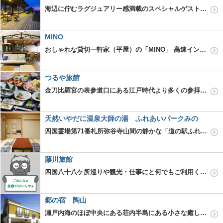
海辺に佇むラグジュアリー感満載のスペシャルゲストハウス「COTON (コトン)」 あたかも自分の別荘のように瀬戸内海を眺めながら優雅に過ごすもよし。気心知れた仲間たちと語らう空間として活用するもよし。四国エリア…
MINO
おしゃれな貸切一軒家（平屋）の「MINO」 高速インターやJRの駅にも近いため、観光やビジネスの拠点として抜群な利便性をもつゲストハウス。 広いキッチンで、地元の食材を買ってきて料理を楽しんだり、ローカルな酒…
つるや旅館
金刀比羅宮の表参道口にある江戸時代より多くの参拝客に親しまれた温泉旅館。旬の素材を生かした自慢の地産地消の御料理をご賞味ください。
天然いやだに温泉大師の湯 ふれあいパークみの
四国霊場第71番札所弥谷寺山間の静かな「道の駅ふれあいパークみの」内の温泉施設です。天然温泉の大浴場、サウナ、温泉プール（水着・水泳帽要）。メニュー豊富なお食事処があります。隣の公園にはアスレチック遊具があり、子…
藤川旅館
四国八十八ケ所巡りや観光・仕事にと何でもご利用ください。
郷の宿 陶山
瀬戸内海のほぼ中央にある荘内半島にある小さな癒しの宿。瀬戸内海の旬な海の幸、夜空を眺める屋上露天風呂。お遍路さんおせったいプランもあり。