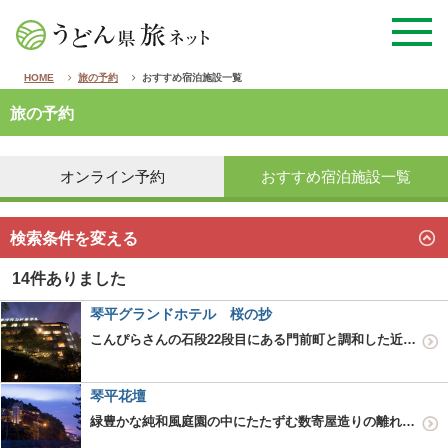
HOME
旅の予約
おすすめ宿泊施設一覧
旅の予約
オンライン予約
おすすめ宿泊施設一覧
検索条件を変える
14件ありました
琴平グランドホテル 桜の抄
こんぴらさんの石段22段目にある門前町と調和した近代的な和風旅館。
琴平花壇
緑豊かな純和風庭園の中にたたずむ数寄屋造りの離れと、近代建築とが調和した伝統の薫る日本の宿。