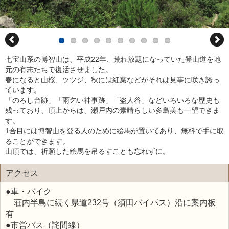
七宝山系の博智山は、平成22年、荒れ放題になっていた登山道を地
元の有志たちで復活させました。
春になると山桜、ツツジ、秋には紅葉などがそれは見事に咲き誇っ
ています。
「のろし台跡」「雨乞い神事跡」「盗人谷」などいろいろな歴史も
残っており、頂上からは、瀬戸内の素晴らしい多島美も一望できま
す。
1合目には博智山を登る人のために絵馬が置いてあり、無料で手に取
ることができます。
山頂では、祈願した絵馬を吊るすことも忘れずに。
アクセス
●車・バイク
荘内半島に続く県道232号（須田バイパス）沿に案内板
有
●市営バス（詫間線）