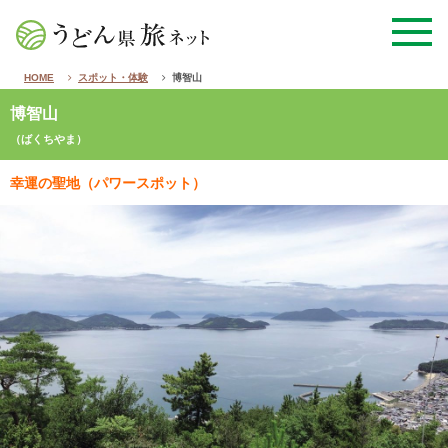
HOME
スポット・体験
博智山
博智山
（ばくちやま）
幸運の聖地（パワースポット）