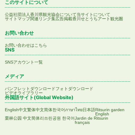
このサイトについて
公益社団法人香川県観光協会について
当サイトについて
サイトマップ
関連リンク集
広告掲載
香川せとうちアート観光圏
お問い合わせ
お問い合わせはこちら
SNS
SNSアカウント一覧
メディア
パンフレットダウンロード
フォトダウンロード
ビデオライブラリー
外国語サイト(Global Website)
English
中文繁体
中文简体
한국어
ภาษาไทย
日本語
Ritsurin garden
English
栗林公园 中文简体
리쓰린공원 한국어
Jardin de Ritsurin
français