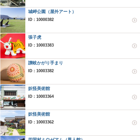
城岬公園（屋外アート）
ID：10000382
張子虎
ID：10003383
讃岐かがり手まり
ID：10003382
妖怪美術館
ID：10003364
妖怪美術館
ID：10003362
四国村ミウゼアム（異人館）