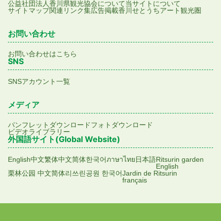
公益社団法人香川県観光協会について
当サイトについて
サイトマップ
関連リンク集
広告掲載
香川せとうちアート観光圏
お問い合わせ
お問い合わせはこちら
SNS
SNSアカウント一覧
メディア
パンフレットダウンロード
フォトダウンロード
ビデオライブラリー
外国語サイト(Global Website)
English
中文繁体
中文简体
한국어
ภาษาไทย
日本語
Ritsurin garden
English
栗林公园 中文简体
리쓰린공원 한국어
Jardin de Ritsurin
français