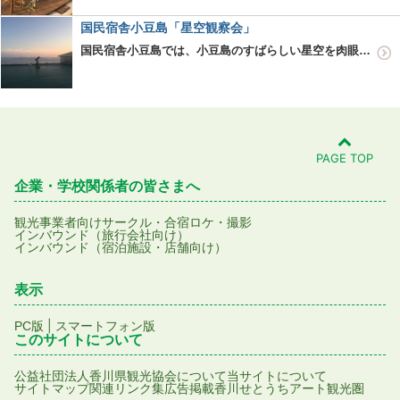
国民宿舎小豆島「星空観察会」
国民宿舎小豆島では、小豆島のすばらしい星空を肉眼と天体望遠鏡の両方で楽しめる星空観察会を、一年を通して開催しています。 肉眼では神秘的な天の川や流れ星、天体望遠鏡では土星の環や数々の星雲・星団などが、南に瀬戸内…
PAGE TOP
企業・学校関係者の皆さまへ
観光事業者向け
サークル・合宿
ロケ・撮影
インバウンド（旅行会社向け）
インバウンド（宿泊施設・店舗向け）
表示
|
PC版
スマートフォン版
このサイトについて
公益社団法人香川県観光協会について
当サイトについて
サイトマップ
関連リンク集
広告掲載
香川せとうちアート観光圏