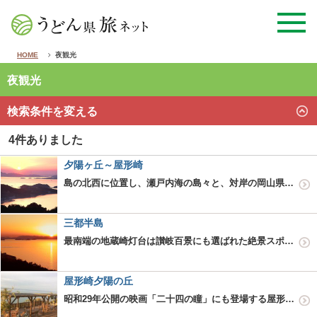
HOME
夜観光
夜観光
検索条件を変える
4件ありました
夕陽ヶ丘～屋形崎
島の北西に位置し、瀬戸内海の島々と、対岸の岡山県の海岸線や遠くに兵庫県赤穂市までを望む、屋形崎夕陽ヶ丘。 ここからは、瀬戸内海をオレンジ色に染めて島々の間に沈む夕陽が見られ、まさに絶景が広がります。日没後は対岸…
三都半島
最南端の地蔵崎灯台は讃岐百景にも選ばれた絶景スポット。夕陽は国民宿小豆島・地蔵崎灯台・室生・二面～吉野などで見ることができます。
屋形崎夕陽の丘
昭和29年公開の映画「二十四の瞳」にも登場する屋形崎夕陽の丘。対岸に見えるのは岡山県・兵庫県の町。 地元有志によって平成25年から景観の再生と保全活動が行われ、現在はアンズ約200本、レモン約200本を無農薬で…