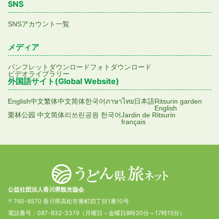
SNS
SNSアカウント一覧
メディア
パンフレットダウンロード
フォトダウンロード
ビデオライブラリー
外国語サイト(Global Website)
English
中文繁体
中文简体
한국어
ภาษาไทย
日本語
Ritsurin garden
English
栗林公园 中文简体
리쓰린공원 한국어
Jardin de Ritsurin
français
公益社団法人香川県観光協会
〒760-8570 香川県高松市番町四丁目1番10号
電話番号：087-832-3379（月曜日～金曜日8時30分～17時15分）