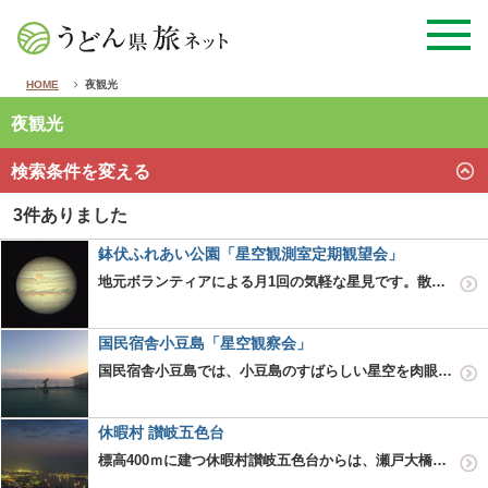
HOME
夜観光
夜観光
検索条件を変える
3件ありました
鉢伏ふれあい公園「星空観測室定期観望会」
地元ボランティアによる月1回の気軽な星見です。散歩がてらでもOK。かまぼこ型ドームのある小高い丘から、丸亀城、瀬戸大橋が遠望できます。
国民宿舎小豆島「星空観察会」
国民宿舎小豆島では、小豆島のすばらしい星空を肉眼と天体望遠鏡の両方で楽しめる星空観察会を、一年を通して開催しています。 肉眼では神秘的な天の川や流れ星、天体望遠鏡では土星の環や数々の星雲・星団などが、南に瀬戸内…
休暇村 讃岐五色台
標高400ｍに建つ休暇村讃岐五色台からは、瀬戸大橋や瀬戸の島々を美しく染める夕日や、美しい夜景を見ることができます。眼下に広がる坂出市の街やポートビューをはじめ、色とりどりに輝くプラント群や、立ち昇る白煙・煙突の…