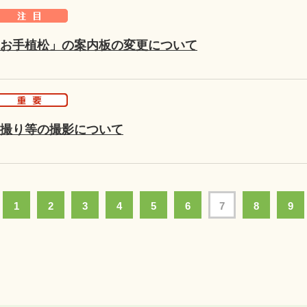
お手植松」の案内板の変更について
撮り等の撮影について
1
2
3
4
5
6
7
8
9