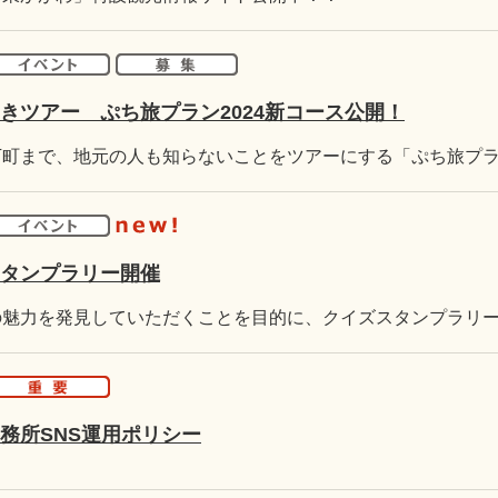
きツアー ぷち旅プラン2024新コース公開！
タンプラリー開催
務所SNS運用ポリシー