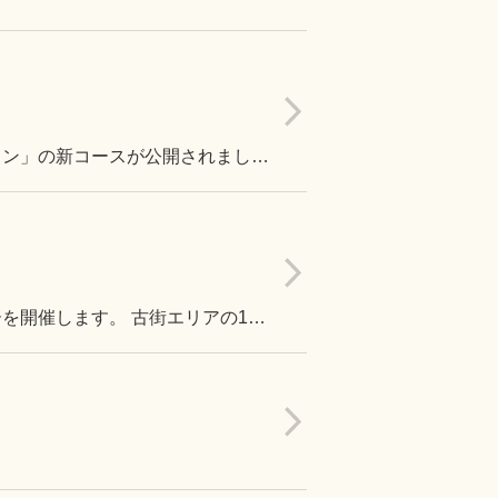
古墳、建築、城下町まで、地元の人も知らないことをツアーにする「ぷち旅プラン」の新コースが公開されました！
宇多津「古街」の魅力を発見していただくことを目的に、クイズスタンプラリーを開催します。 古街エリアの10か所のスポットを巡りながら、地域に残る歴史や文化、自然に関する4択クイズに挑戦するイベントです。すべてのスポットを巡った方には、オリジナル景品をプレゼント！ 子どもから大人まで参加できますので、ぜひ家族や友人と一緒にご参加ください。