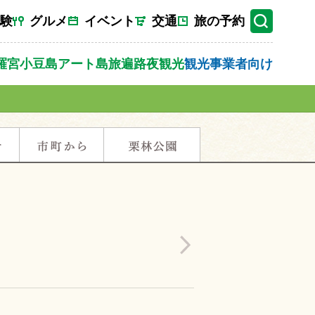
験
グルメ
イベント
交通
旅の予約
羅宮
小豆島
アート
島旅
遍路
夜観光
観光事業者向け