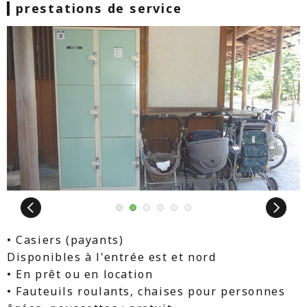
prestations de service
Next
1
2
3
4
5
6
• Casiers (payants)
Disponibles à l'entrée est et nord
• En prêt ou en location
• Fauteuils roulants, chaises pour personnes