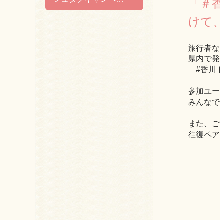
「＃
けて
旅行者な
県内で発
「#香川
参加ユー
みんなで
また、ご
往復ペア