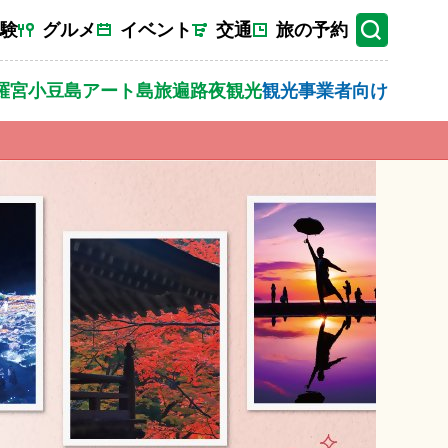
験
グルメ
イベント
交通
旅の予約
羅宮
小豆島
アート
島旅
遍路
夜観光
観光事業者向け