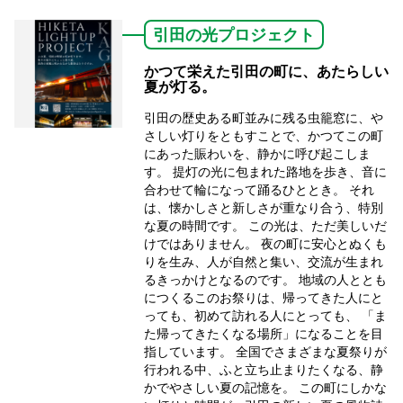
引田の光プロジェクト
かつて栄えた引田の町に、あたらしい
夏が灯る。
引田の歴史ある町並みに残る虫籠窓に、や
さしい灯りをともすことで、かつてこの町
にあった賑わいを、静かに呼び起こしま
す。 提灯の光に包まれた路地を歩き、音に
合わせて輪になって踊るひととき。 それ
は、懐かしさと新しさが重なり合う、特別
な夏の時間です。 この光は、ただ美しいだ
けではありません。 夜の町に安心とぬくも
りを生み、人が自然と集い、交流が生まれ
るきっかけとなるのです。 地域の人ととも
につくるこのお祭りは、帰ってきた人にと
っても、初めて訪れる人にとっても、 「ま
た帰ってきたくなる場所」になることを目
指しています。 全国でさまざまな夏祭りが
行われる中、ふと立ち止まりたくなる、静
かでやさしい夏の記憶を。 この町にしかな