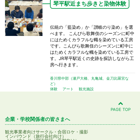
琴平駅近まち歩きと染物体験
伝統の「藍染め」か「讃岐のり染め」を選
べます。 こんぴら歌舞伎のシーズンに町中
にはためくカラフルな幟を染めている工房
です。こんぴら歌舞伎のシーズンに町中に
はためくカラフルな幟を染めている工房で
す。JR琴平駅近くの史跡を探訪しながら工
房へ行きます。
香川県中部（瀬戸大橋、丸亀城、金刀比羅宮な
ど）
体験
アート
観光施設
PAGE TOP
企業・学校関係者の皆さまへ
観光事業者向け
サークル・合宿
ロケ・撮影
インバウンド（旅行会社向け）