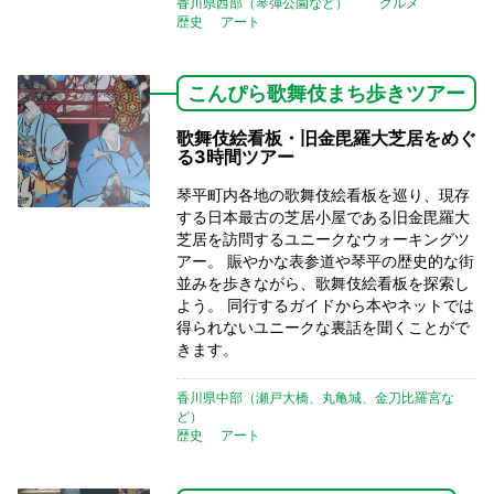
香川県西部（琴弾公園など）
グルメ
歴史
アート
こんぴら歌舞伎まち歩きツアー
歌舞伎絵看板・旧金毘羅大芝居をめぐ
る3時間ツアー
琴平町内各地の歌舞伎絵看板を巡り、現存
する日本最古の芝居小屋である旧金毘羅大
芝居を訪問するユニークなウォーキングツ
アー。 賑やかな表参道や琴平の歴史的な街
並みを歩きながら、歌舞伎絵看板を探索し
よう。 同行するガイドから本やネットでは
得られないユニークな裏話を聞くことがで
きます。
香川県中部（瀬戸大橋、丸亀城、金刀比羅宮な
ど）
歴史
アート