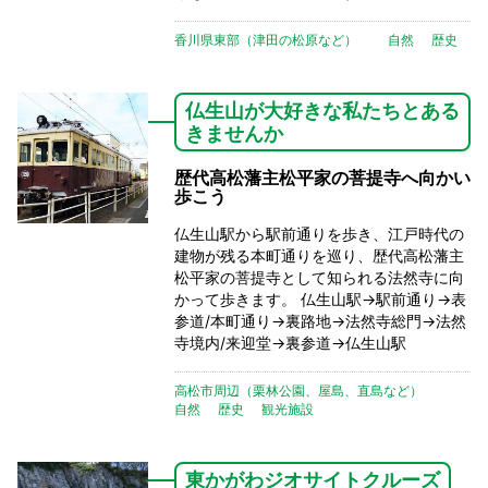
香川県東部（津田の松原など）
自然
歴史
仏生山が大好きな私たちとある
きませんか
歴代高松藩主松平家の菩提寺へ向かい
歩こう
仏生山駅から駅前通りを歩き、江戸時代の
建物が残る本町通りを巡り、歴代高松藩主
松平家の菩提寺として知られる法然寺に向
かって歩きます。 仏生山駅→駅前通り→表
参道/本町通り→裏路地→法然寺総門→法然
寺境内/来迎堂→裏参道→仏生山駅
高松市周辺（栗林公園、屋島、直島など）
自然
歴史
観光施設
東かがわジオサイトクルーズ