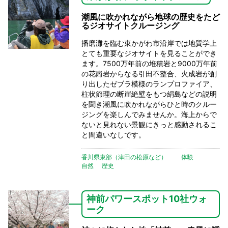
潮風に吹かれながら地球の歴史をたど
るジオサイトクルージング
播磨灘を臨む東かがわ市沿岸では地質学上
とても重要なジオサイトを見ることができ
ます。7500万年前の堆積岩と9000万年前
の花崗岩からなる引田不整合、火成岩が創
り出したゼブラ模様のランプロファイア、
柱状節理の断崖絶壁をもつ絹島などの説明
を聞き潮風に吹かれながらひと時のクルー
ジングを楽しんでみませんか。海上からで
ないと見れない景観にきっと感動されるこ
と間違いなしです。
香川県東部（津田の松原など）
体験
自然
歴史
神前パワースポット10社ウォ
ーク