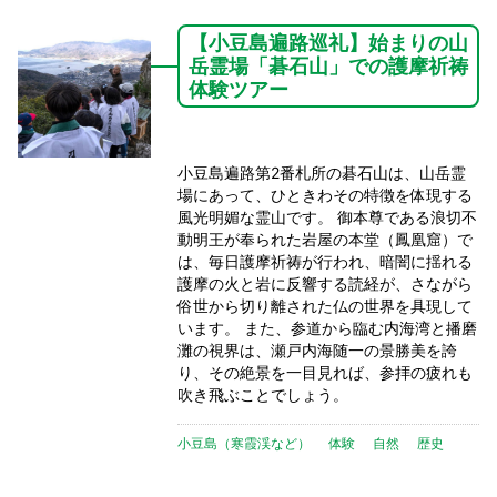
【小豆島遍路巡礼】始まりの山
岳霊場「碁石山」での護摩祈祷
体験ツアー
小豆島遍路第2番札所の碁石山は、山岳霊
場にあって、ひときわその特徴を体現する
風光明媚な霊山です。 御本尊である浪切不
動明王が奉られた岩屋の本堂（鳳凰窟）で
は、毎日護摩祈祷が行われ、暗闇に揺れる
護摩の火と岩に反響する読経が、さながら
俗世から切り離された仏の世界を具現して
います。 また、参道から臨む内海湾と播磨
灘の視界は、瀬戸内海随一の景勝美を誇
り、その絶景を一目見れば、参拝の疲れも
吹き飛ぶことでしょう。
小豆島（寒霞渓など）
体験
自然
歴史