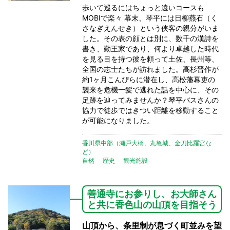
歩いて巡るにはちょっと遠いコースも
MOBIで楽々 幕末、琴平には日柳燕石（く
さなぎえんせき）という侠客の親分がいま
した。その表の顔とは別に、数千の漢詩を
書き、勤王家であり、何より卓越した時代
を見る目を持つ彼を頼って土佐、長州等、
全国の志士たちが訪れました。高杉晋作が
約1ヶ月こんぴらに潜在し、高松藩幕吏の
襲来を危機一髪で逃れた話を中心に、その
足跡を辿ってみませんか？琴平バスさんの
協力で徒歩ではきつい距離を移動すること
が可能になりました。
香川県中部（瀬戸大橋、丸亀城、金刀比羅宮な
ど）
自然
歴史
観光施設
善通寺にお参りし、お大師さん
と共に香色山の山頂を目指そう
山頂から、条里制が息づく町並みを望