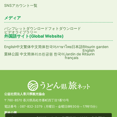
SNSアカウント一覧
メディア
パンフレットダウンロード
フォトダウンロード
ビデオライブラリー
外国語サイト(Global Website)
English
日本語
Ritsurin garden
中文繁体
中文简体
한국어
ภาษาไทย
English
Jardin de Ritsurin
栗林公园 中文简体
리쓰린공원 한국어
français
公益社団法人香川県観光協会
〒760-8570 香川県高松市番町四丁目1番10号
電話番号：087-832-3379（月曜日～金曜日8時30分～17時15分）
栗林公園