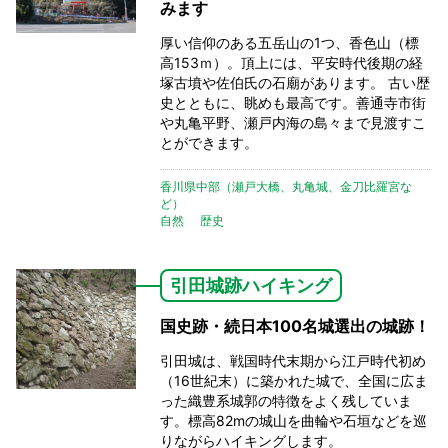
みます
厚い信仰のある五岳山の1つ、香色山（標
高153ｍ）。頂上には、平安時代後期の経
塚古墳や佐伯氏の石廟があります。 古い歴
史とともに、眺めも最高です。善通寺市街
や丸亀平野、瀬戸内海の島々まで見渡すこ
とができます。
香川県中部（瀬戸大橋、丸亀城、金刀比羅宮な
ど）
自然
歴史
引田城跡ハイキング
国史跡・続日本100名城選出の城跡！
引田城は、戦国時代末期から江戸時代初め
（16世紀末）に築かれた城で、全国に広ま
った織豊系城郭の特徴をよく残していま
す。標高82mの城山を曲輪や石垣などを巡
りながらハイキングします。