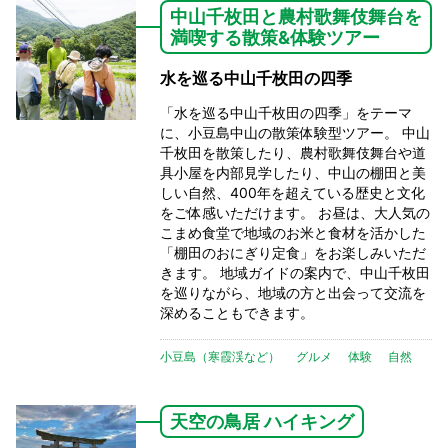
中山千枚田と農村歌舞伎舞台を
満喫する散策&体験ツアー
水を巡る中山千枚田の四季
「水を巡る中山千枚田の四季」をテーマ
に、小豆島中山の散策体験型ツアー。 中山
千枚田を散策したり、農村歌舞伎舞台や道
具小屋を内部見学したり、中山の棚田と美
しい自然、400年を超えている歴史と文化
をご体感いただけます。 お昼は、大人気の
こまめ食堂で地域のお米と食材を活かした
「棚田のおにぎり定食」をお楽しみいただ
きます。 地域ガイドの案内で、中山千枚田
を巡りながら、地域の方と出会って交流を
深めることもできます。
小豆島（寒霞渓など）
グルメ
体験
自然
天空の鳥居 ハイキング