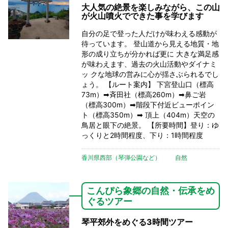
大人気の絶景を楽しみながら、この山
が火山噴火でできた事を学びます
自分の足で登った人だけが味わえる感動が
待っています。 登山道から見える地質・地
形の成り立ちが分かれば更に 大きな満足感
が味わえます、過去の火山活動やダイナミ
ッ クな地球の営みに心が揺さぶられるでし
ょう。 【ルート案内】 下宮登山口（標高
73m）➡斉田社（標高260m）➡鼻ご岩
（標高300m）➡階段下付近ビューポイン
ト（標高350m）➡ 頂上（404m）天空の
鳥居と眼下の絶景。 【所要時間】登り：ゆ
っくりと2時間程度、下り：1時間程度
香川県西部（琴弾公園など）
自然
こんぴら象郷の自然・伝承をめ
ぐるツアー
琴平郊外をめぐる3時間ツアー