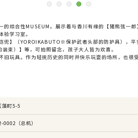
Next
1
2
3
4
5
一的综合性MUSEUM。展示着与香川有缘的【猪熊弦一
体验学习室。
兜】（YOROIKABUTO※保护武者头部的防护具），
女性的装束）】等，可拍照留念，孩子大人皆为欢喜。
怀旧玩具。作为轻抚历史的同时并快乐玩耍的场所，也很
藻町5-5
22-0002（总机）