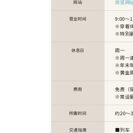
浏览网
网站
9:00～
营业时间
※穿着体
※特別展
周一
休息日
※周一
※年末年
※黄金
免费（
费用
※常设
约20～
所需时间
■列车
交通指南