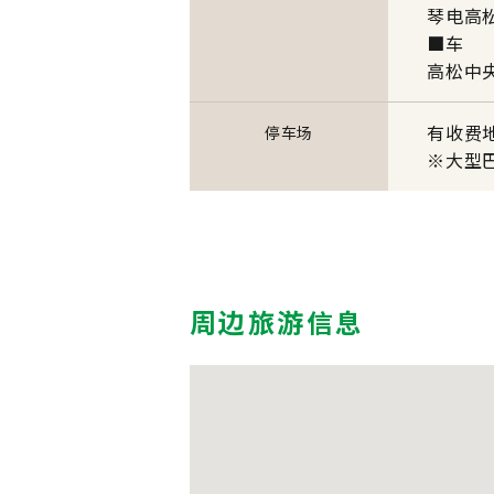
琴电高
■车
高松中央
有收费
停车场
※大型
周边旅游信息