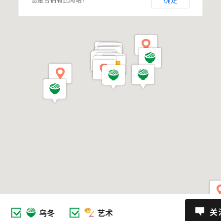
确定
关
乌冬
艺术