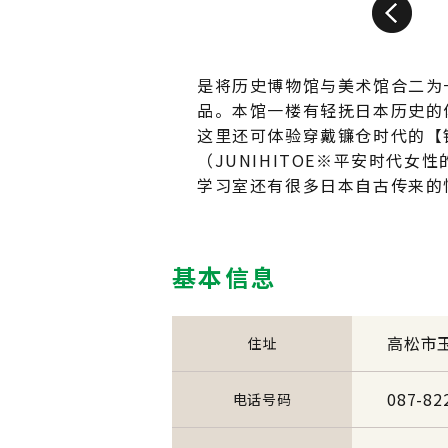
Prev
是将历史博物馆与美术馆合二为
品。本馆一楼有轻抚日本历史的
这里还可体验穿戴镰仓时代的【铠
（JUNIHITOE※平安时代
学习室还有很多日本自古传来的
基本信息
高松市玉
住址
087-8
电话号码