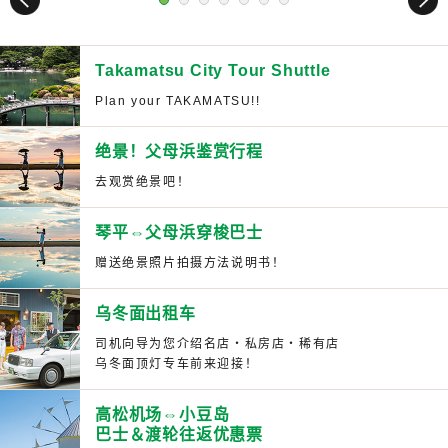
Takamatsu City Tour Shuttle
Plan your TAKAMATSU!!
绝景！父母浜鉴赏行程
去观赏绝景吧！
琴平⇔父母浜穿梭巴士
赠送绝景照片拍摄方法说明书！
乌冬面出租车
司机向导为您介绍名店・私房店・稀有店
乌冬面顶灯专车前来迎接！
高松机场⇔小豆岛
巴士＆渡轮往返优惠票