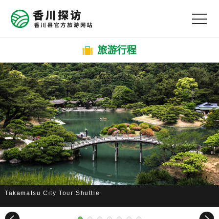
MENU
旅游行程
ty Tour Shuttle
绝景！父母浜
Next
1
2
3
4
5
6
7