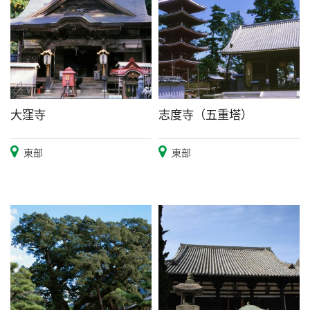
大窪寺
志度寺（五重塔）
東部
東部