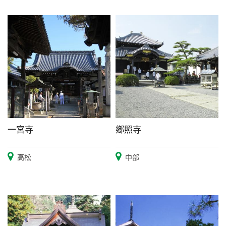
一宮寺
鄉照寺
高松
中部