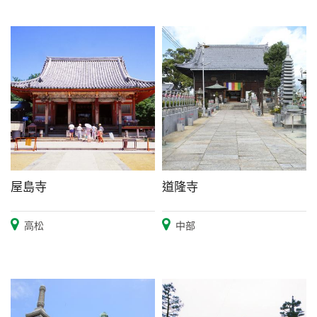
屋島寺
道隆寺
高松
中部