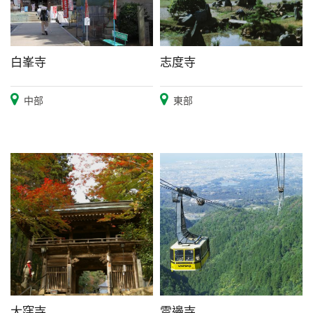
白峯寺
志度寺
中部
東部
大窪寺
雲邊寺