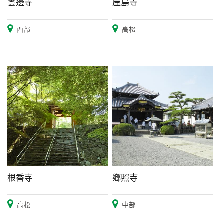
雲邊寺
屋島寺
西部
高松
根香寺
鄉照寺
高松
中部