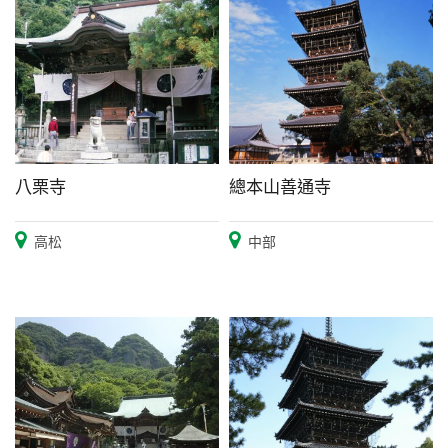
八栗寺
總本山善通寺
高松
中部