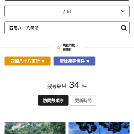
依
方向
指
定
條
件
搜
現在的搜
尋
尋條件
四國八十八箇所
清除搜尋條件
34
搜尋結果
件
訪問數順序
更新時間