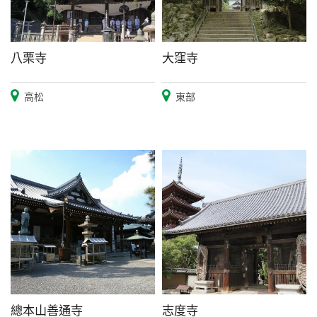
八栗寺
大窪寺
高松
東部
總本山善通寺
志度寺