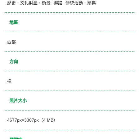
歷史・文化財產・街景
遍路
傳統活動・祭典
地區
西部
方向
横
照片大小
4677px×3307px（4 MB）