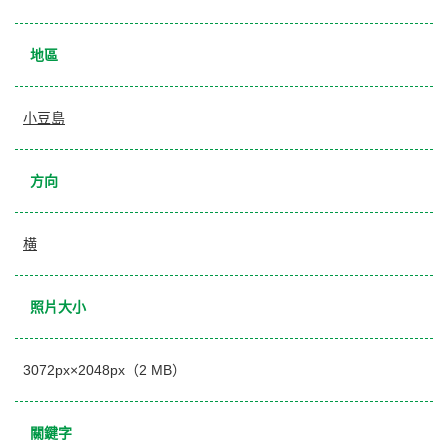
地區
小豆島
方向
横
照片大小
3072px×2048px（2 MB）
關鍵字