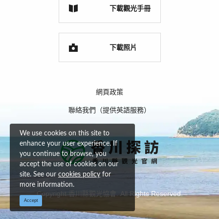
下載觀光手冊
下載照片
網頁政策
聯絡我們（提供英語服務）
We use cookies on this site to
enhance your user experience. If
you continue to browse, you
accept the use of cookies on our
site. See our
cookies policy
for
more information.
Copyright 香川縣觀光協會. All Rights Reserved.
Accept