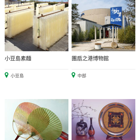
小豆島素麵
團扇之港博物館
小豆島
中部