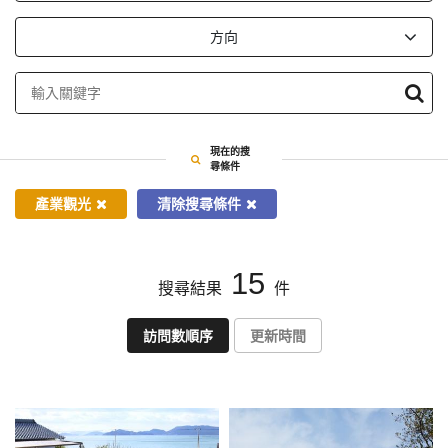
依
方向
指
定
條
件
搜
現在的搜
尋
尋條件
產業觀光
清除搜尋條件
15
搜尋結果
件
訪問數順序
更新時間