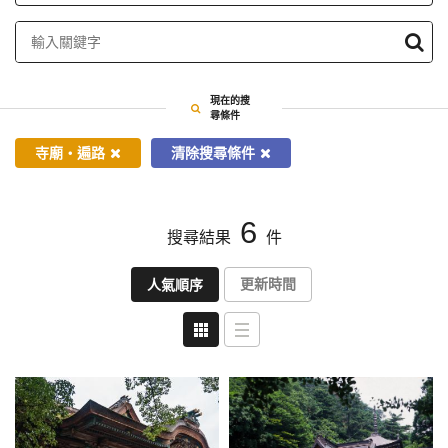
定
條
件
搜
現在的搜
尋
尋條件
寺廟・遍路
清除搜尋條件
6
搜尋結果
件
更新時間
人氣順序