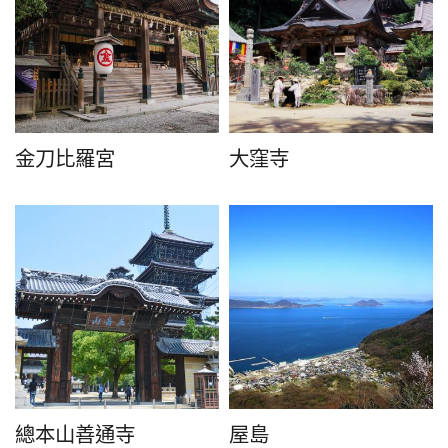
金刀比羅宮
大窪寺
總本山善通寺
屋島