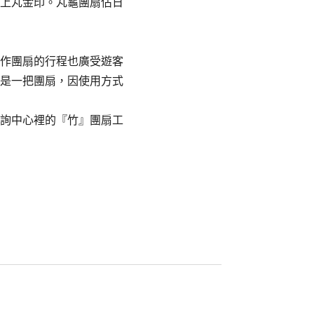
上丸金印。丸龜團扇佔日
。
作團扇的行程也廣受遊客
是一把團扇，因使用方式
詢中心裡的『竹』團扇工