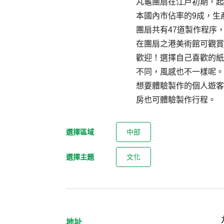
丸龜團扇在江戶初期，起
本國內市佔率的9成，生
團扇共有47道製作程序
在團扇之港美術館可觀賞
歡迎！選擇自己喜歡的紙
不同，風感也不一樣呢。
想要體驗製作的個人遊客
房也可體驗製作行程。
選擇區域
中部
選擇主題
文化
地址