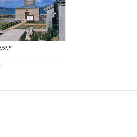
島燈塔
松