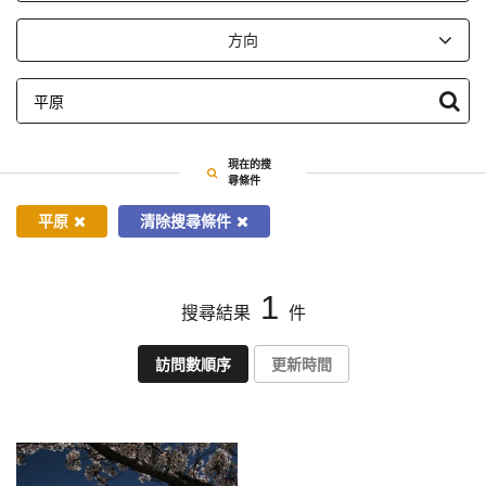
依
方向
指
定
條
件
搜
現在的搜
尋
尋條件
平原
清除搜尋條件
1
搜尋結果
件
訪問數順序
更新時間