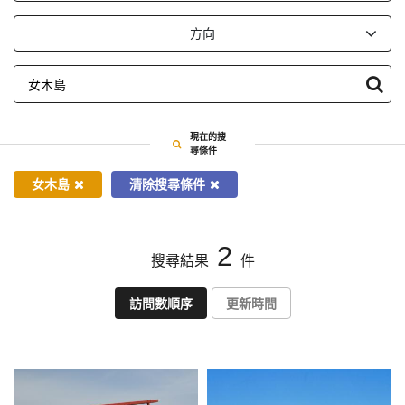
依
方向
指
定
條
件
搜
現在的搜
尋
尋條件
女木島
清除搜尋條件
2
搜尋結果
件
訪問數順序
更新時間