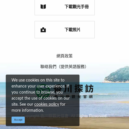
下載觀光手冊
下載照片
網頁政策
聯絡我們（提供英語服務）
We use cookies on this site to
enhance your user experience. If
you continue to browse, you
accept the use of cookies on our
site. See our
cookies policy
for
more information.
Copyright 香川縣觀光協會. All Rights Reserved.
Accept