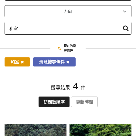
依
方向
指
定
條
件
搜
現在的搜
尋
尋條件
和室
清除搜尋條件
4
搜尋結果
件
訪問數順序
更新時間