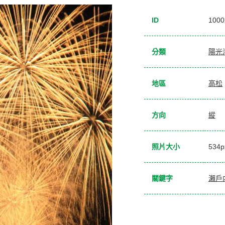
ID
1000
分類
陽光
地區
高松
方向
縱
照片大小
534
關鍵字
瀨戶