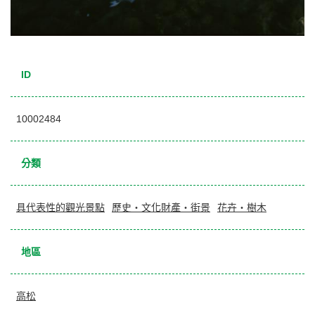
ID
10002484
分類
具代表性的觀光景點
歷史・文化財產・街景
花卉・樹木
地區
高松