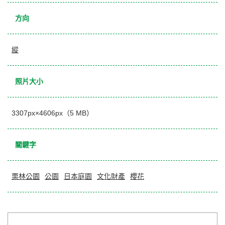
方向
縱
照片大小
3307px×4606px（5 MB）
關鍵字
栗林公園
公園
日本庭園
文化財產
櫻花