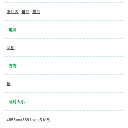
瀨戶内
自然
航拍
地區
高松
方向
横
照片大小
4953px×3891px（5 MB）