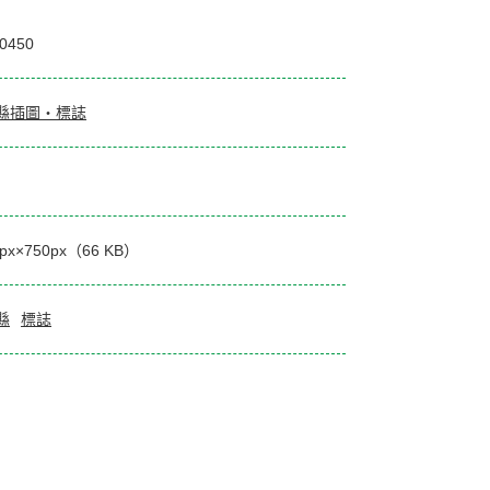
0450
縣插圖・標誌
0px×750px（66 KB）
縣
標誌