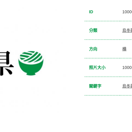
ID
1000
分類
烏冬
方向
横
照片大小
100
關鍵字
烏冬