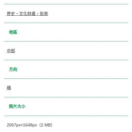
歷史・文化財產・街景
地區
中部
方向
横
照片大小
2067px×1648px（2 MB）