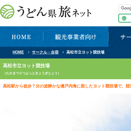
HOME
サークル・合宿
高松市立ヨット競技場
高松市立ヨット競技場
（たかまつりつよっときょうぎじょう）
高松駅から徒歩７分の波静かな瀬戸内海に面したヨット競技場で、陸置