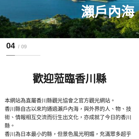
讚岐烏龍麵
栗林公園
瀨戶內海
瀨戶大橋
父母之濱
津嶋神社
屋島
町）
東館
04
09
歡迎蒞臨香川縣
本網站為直屬香川縣觀光協會之官方觀光網站。
香川縣自古以來均通過瀨戶內海，與外界的人、物、技
術、情報相互交流而衍生出文化，亦成就了今日的香川
縣。
香川為日本最小的縣，但景色風光明媚，充滿眾多超乎