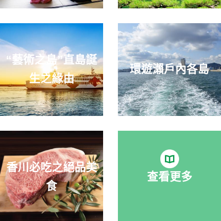
“藝術之島”直島誕
環遊瀨戶內各島
生之緣由
香川必吃之絕品美
查看更多
食