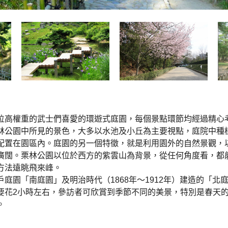
位高權重的武士們喜愛的環遊式庭園，每個景點環節均經過精心
林公園中所見的景色，大多以水池及小丘為主要視點，庭院中種植
配置在園區內。庭園的另一個特徵，就是利用園外的自然景觀，
廣闊。栗林公園以位於西方的紫雲山為背景，從任何角度看，都
方法遠眺飛來峰。
庭園「南庭園」及明治時代（1868年〜1912年）建造的「北
要花2小時左右，參訪者可欣賞到季節不同的美景，特別是春天
。