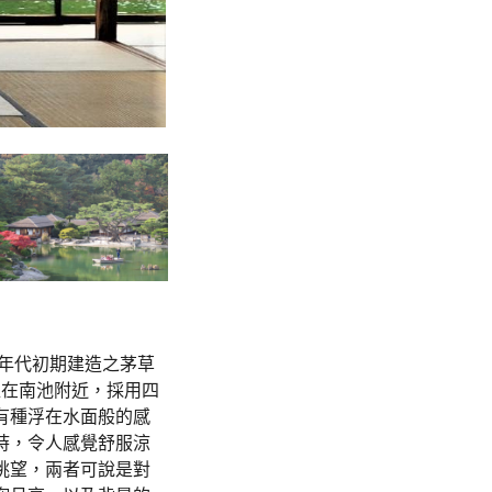
0年代初期建造之茅草
位在南池附近，採用四
有種浮在水面般的感
時，令人感覺舒服涼
眺望，兩者可說是對