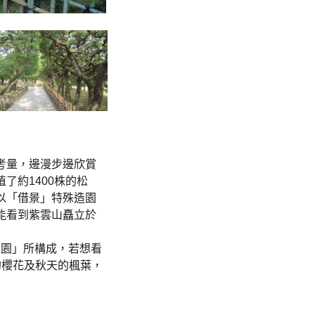
考量，邊漫步邊欣賞
了約1400株的松
以「借景」特殊造園
能看到紫雲山矗立於
庭園」所構成，若想看
的櫻花及秋天的楓葉，