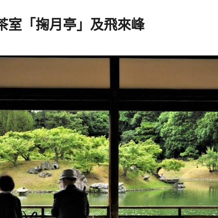
茶室「掬月亭」及飛來峰