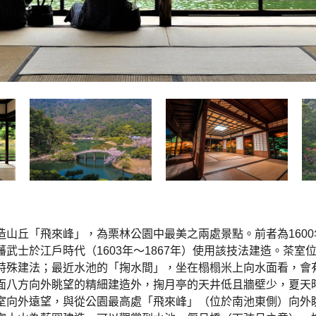
造山丘「飛來峰」，為栗林公園中最美之兩處景點。前者為160
武士於江戶時代（1603年〜1867年）使用該技法建造。茶室
特殊建法；最近水池的「掬水間」，坐在榻榻米上向水面看，會
面八方向外眺望的精細建造外，掬月亭的天井低且牆壁少，夏天
室向外遠望，與從公園最高處「飛來峰」（位於南池東側）向外