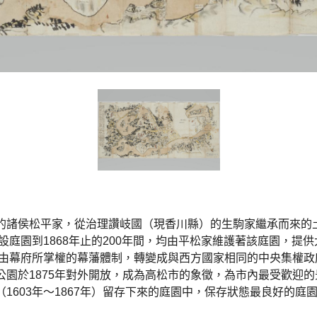
的諸侯松平家，從治理讚岐國（現香川縣）的生駒家繼承而來的
建設庭園到1868年止的200年間，均由平松家維護著該庭園，提
後，由幕府所掌權的幕藩體制，轉變成與西方國家相同的中央集權
公園於1875年對外開放，成為高松市的象徵，為市內最受歡迎
1603年〜1867年）留存下來的庭園中，保存狀態最良好的庭