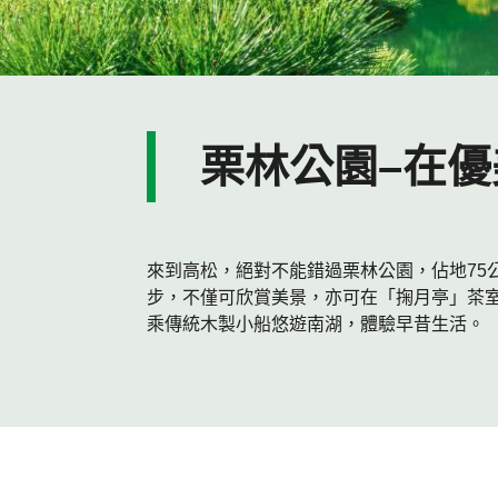
栗林公園–在
來到高松，絕對不能錯過栗林公園，佔地75
步，不僅可欣賞美景，亦可在「掬月亭」茶
乘傳統木製小船悠遊南湖，體驗早昔生活。