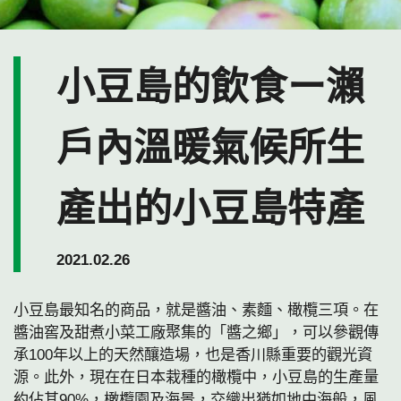
小豆島的飲食ー瀨
戶內溫暖氣候所生
產出的小豆島特產
2021.02.26
小豆島最知名的商品，就是醬油、素麵、橄欖三項。在
醬油窖及甜煮小菜工廠聚集的「醬之鄉」，可以參觀傳
承100年以上的天然釀造場，也是香川縣重要的觀光資
源。此外，現在在日本栽種的橄欖中，小豆島的生產量
約佔其90%，橄欖園及海景，交織出猶如地中海般，風