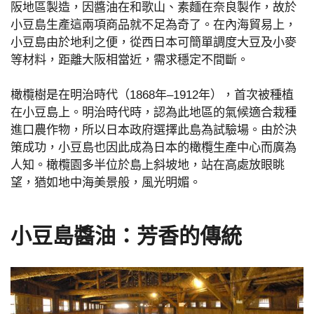
阪地區製造，因醬油在和歌山、素麵在奈良製作，故於
小豆島生產這兩項商品就不足為奇了。在內海貿易上，
小豆島由於地利之便，從西日本可簡單調度大豆及小麥
等材料，距離大阪相當近，需求穩定不間斷。
橄欖樹是在明治時代（1868年–1912年），首次被種植
在小豆島上。明治時代時，認為此地區的氣候適合栽種
進口農作物，所以日本政府選擇此島為試驗場。由於決
策成功，小豆島也因此成為日本的橄欖生產中心而廣為
人知。橄欖園多半位於島上斜坡地，站在高處放眼眺
望，猶如地中海美景般，風光明媚。
小豆島醬油：芳香的傳統