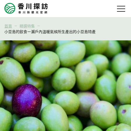
首頁
精選特集
小豆島的飲食ー瀨戶內溫暖氣候所生產出的小豆島特產