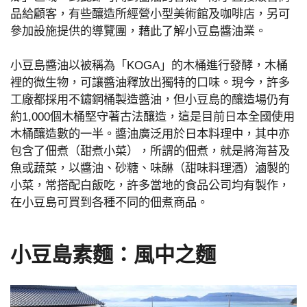
品給顧客，有些釀造所經營小型美術館及咖啡店，另可
參加設施提供的導覽團，藉此了解小豆島醬油業。
小豆島醬油以被稱為「KOGA」的木桶進行發酵，木桶
裡的微生物，可讓醬油釋放出獨特的口味。現今，許多
工廠都採用不鏽鋼桶製造醬油，但小豆島的釀造場仍有
約1,000個木桶堅守著古法釀造，這是目前日本全國使用
木桶釀造數的一半。醬油廣泛用於日本料理中，其中亦
包含了佃煮（甜煮小菜），所謂的佃煮，就是將海苔及
魚或蔬菜，以醬油、砂糖、味醂（甜味料理酒）滷製的
小菜，常搭配白飯吃，許多當地的食品公司均有製作，
在小豆島可買到各種不同的佃煮商品。
小豆島素麵：風中之麵