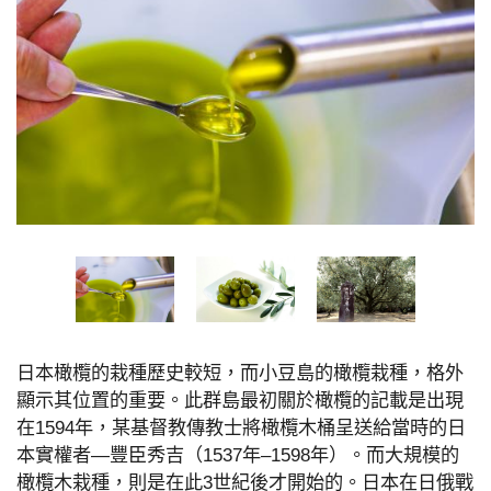
日本橄欖的栽種歷史較短，而小豆島的橄欖栽種，格外
顯示其位置的重要。此群島最初關於橄欖的記載是出現
在1594年，某基督教傳教士將橄欖木桶呈送給當時的日
本實權者—豐臣秀吉（1537年–1598年）。而大規模的
橄欖木栽種，則是在此3世紀後才開始的。日本在日俄戰