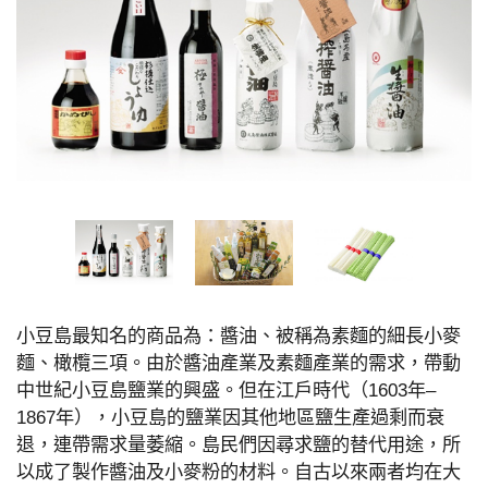
小豆島最知名的商品為：醬油、被稱為素麵的細長小麥
麵、橄欖三項。由於醬油產業及素麵產業的需求，帶動
中世紀小豆島鹽業的興盛。但在江戶時代（1603年–
1867年），小豆島的鹽業因其他地區鹽生產過剩而衰
退，連帶需求量萎縮。島民們因尋求鹽的替代用途，所
以成了製作醬油及小麥粉的材料。自古以來兩者均在大