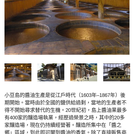
小豆島的醬油生產是從江戶時代（1603年–1867年）後
期開始。當時由於全國的鹽供給過剩，當地的生產者不
得不開始尋求替代的生機。20世紀初，島上醬油業最多
有400家的釀造場執業，經歷過榮景之時，其中的20多
家釀造場，現在仍持續經營著。釀造所集中在「醬之
鄉」區域，到此即可聞到醬油的香氣。除了直接販售商