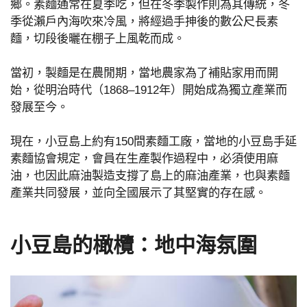
鄉。素麵通常在夏季吃，但在冬季製作則為其傳統，冬
季從瀨戶內海吹來冷風，將經過手抻後的數公尺長素
麵，切段後曬在棚子上風乾而成。
當初，製麵是在農閒期，當地農家為了補貼家用而開
始，從明治時代（1868–1912年）開始成為獨立產業而
發展至今。
現在，小豆島上約有150間素麵工廠，當地的小豆島手延
素麵協會規定，會員在生產製作過程中，必須使用麻
油，也因此麻油製造支撐了島上的麻油產業，也與素麵
產業共同發展，並向全國展示了其堅實的存在感。
小豆島的橄欖：地中海氛圍