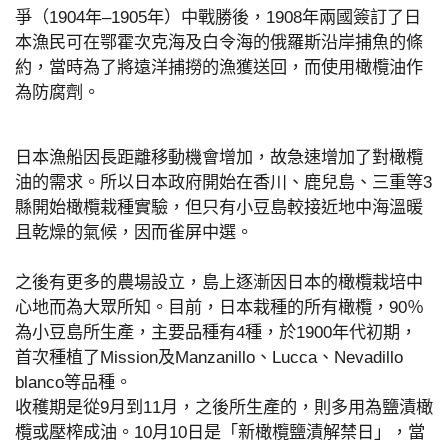
爭（1904年–1905年）中戰勝後，1908年兩國簽訂了日
本漁民可在鄂霍次克海及白令海的俄羅斯沿岸捕魚的條
約，當時為了將遠洋捕撈的漁獲送回，而使用橄欖油作
為防腐劑。
日本漁船因長距離移動機會增加，故急速增加了對橄欖
油的需求。所以日本政府開始在香川、鹿兒島、三重等3
縣開始橄欖栽種實驗，但只有小豆島較接近地中海溫暖
且乾燥的氣候，因而雀屏中選。
之後有更多的農場設立，島上逐漸因日本的橄欖栽培中
心地而為大眾所知。目前，日本栽種的所有橄欖，90％
為小豆島所生產，主要品種有4種，於1900年代初期，
首次種植了Mission及Manzanillo、Lucca、Nevadillo
blanco等品種。
收穫期是從9月到11月，之後所生產的，則多用為鹽漬橄
欖或壓榨成油。10月10日是「新橄欖鹽漬解禁日」，當