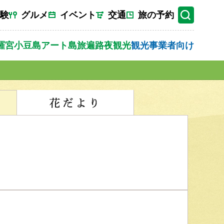
験
グルメ
イベント
交通
旅の予約
羅宮
小豆島
アート
島旅
遍路
夜観光
観光事業者向け