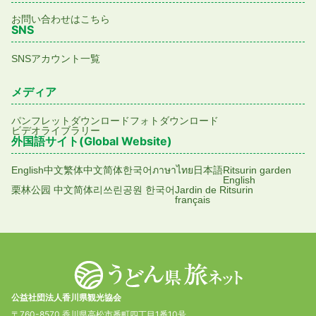
お問い合わせはこちら
SNS
SNSアカウント一覧
メディア
パンフレットダウンロード
フォトダウンロード
ビデオライブラリー
外国語サイト(Global Website)
English
中文繁体
中文简体
한국어
ภาษาไทย
日本語
Ritsurin garden
English
栗林公园 中文简体
리쓰린공원 한국어
Jardin de Ritsurin
français
公益社団法人香川県観光協会
〒760-8570 香川県高松市番町四丁目1番10号