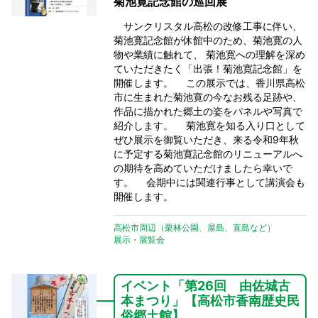
菊池寛記念館の巡回展
サンクリスタル高松の改修工事に伴い、
菊池寛記念館が休館中のため、菊池寛の人
物や業績に触れて、 菊池寛への理解を深め
ていただきたく「出張！菊池寛記念館」を
開催します。 この展示では、香川県高松
市に生まれた菊池寛の今なお残る足跡や、
作品に描かれた郷土の姿をパネルや写真で
紹介します。 菊池寛を知る入り口として
ぜひ展示を御覧いただき、来る令和9年秋
に予定する菊池寛記念館のリニューアルへ
の期待を高めていただけましたら幸いで
す。 会期中には関連行事として講演会も
開催します。
高松市周辺（栗林公園、屋島、直島など）
展示・展覧会
イベント「第26回 由佐城古
本まつり」【高松市香南歴史民
俗郷土館】