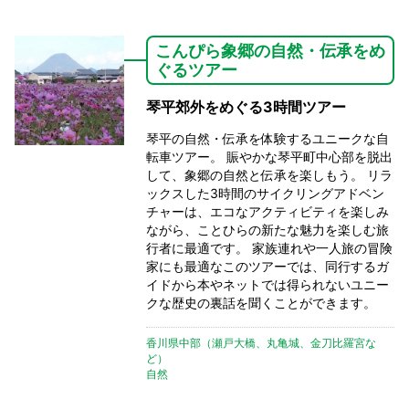
こんぴら象郷の自然・伝承をめ
ぐるツアー
琴平郊外をめぐる3時間ツアー
琴平の自然・伝承を体験するユニークな自
転車ツアー。 賑やかな琴平町中心部を脱出
して、象郷の自然と伝承を楽しもう。 リラ
ックスした3時間のサイクリングアドベン
チャーは、エコなアクティビティを楽しみ
ながら、ことひらの新たな魅力を楽しむ旅
行者に最適です。 家族連れや一人旅の冒険
家にも最適なこのツアーでは、同行するガ
イドから本やネットでは得られないユニー
クな歴史の裏話を聞くことができます。
香川県中部（瀬戸大橋、丸亀城、金刀比羅宮な
ど）
自然