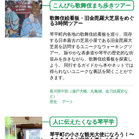
こんぴら歌舞伎まち歩きツアー
歌舞伎絵看板・旧金毘羅大芝居をめぐ
る3時間ツアー
琴平町内各地の歌舞伎絵看板を巡り、現存
する日本最古の芝居小屋である旧金毘羅大
芝居を訪問するユニークなウォーキングツ
アー。 賑やかな表参道や琴平の歴史的な街
並みを歩きながら、歌舞伎絵看板を探索し
よう。 同行するガイドから本やネットでは
得られないユニークな裏話を聞くことがで
きます。
香川県中部（瀬戸大橋、丸亀城、金刀比羅宮な
ど）
歴史
アート
人に伝えたくなる琴平学
琴平町の小さな観光大使になろう！〜