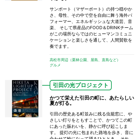
サンポート（マザーポート）の持つ穏やか
さ、母性、その中で空を自由に舞う海外パ
フォーマー、エネルギッシュな大道芸、音
楽、 そして県産品のFOOD＆DRINKチーム
がこの場所ならではのヒューマンコミュニ
ケーションと楽しさを通して、人間賛歌を
奏でます。
高松市周辺（栗林公園、屋島、直島など）
グルメ
引田の光プロジェクト
かつて栄えた引田の町に、あたらしい
夏が灯る。
引田の歴史ある町並みに残る虫籠窓に、や
さしい灯りをともすことで、かつてこの町
にあった賑わいを、静かに呼び起こしま
す。 提灯の光に包まれた路地を歩き、音に
合わせて輪になって踊るひととき。 それ