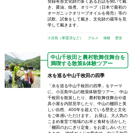
登録有形文化財の多くあるお話を聞いて戴
き、醤油、佃煮、オリーブ（日本で最初の
オーガニックオリーブオイルを発売）等の
試飲、試食をして戴き、文化財の蔵等を見
学して戴きます。
小豆島（寒霞渓など）
グルメ
体験
歴史
中山千枚田と農村歌舞伎舞台を
満喫する散策&体験ツアー
水を巡る中山千枚田の四季
「水を巡る中山千枚田の四季」をテーマ
に、小豆島中山の散策体験型ツアー。 中山
千枚田を散策したり、農村歌舞伎舞台や道
具小屋を内部見学したり、中山の棚田と美
しい自然、400年を超えている歴史と文化
をご体感いただけます。 お昼は、大人気の
こまめ食堂で地域のお米と食材を活かした
「棚田のおにぎり定食」をお楽しみいただ