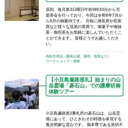
原則、毎月第3日曜日午前9時30分から月
釜茶会を行っており、今回は令和8年7月か
ら9月の御案内です。 月毎に薄茶席や煎茶
席など様々な流派の茶席で、御菓子や御抹
茶・御煎茶をお気軽に楽しんでいただくこ
とができます。 皆様どうぞお越しくださ
い。
高松市周辺（栗林公園、屋島、直島など）
ワークショップ・体験
【小豆島遍路巡礼】始まりの山
岳霊場「碁石山」での護摩祈祷
体験ツアー
小豆島遍路第2番札所の碁石山は、山岳霊
場にあって、ひときわその特徴を体現する
風光明媚な霊山です。 御本尊である浪切不