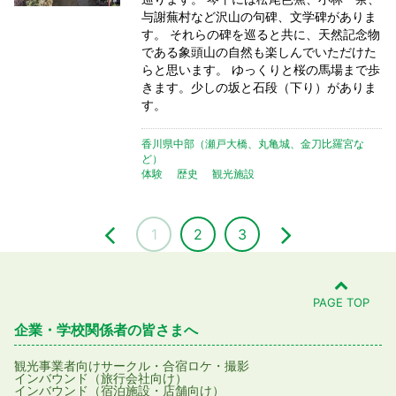
与謝蕪村など沢山の句碑、文学碑がありま
す。 それらの碑を巡ると共に、天然記念物
である象頭山の自然も楽しんでいただけた
らと思います。 ゆっくりと桜の馬場まで歩
きます。少しの坂と石段（下り）がありま
す。
香川県中部（瀬戸大橋、丸亀城、金刀比羅宮な
ど）
体験
歴史
観光施設
1
2
3
PAGE TOP
企業・学校関係者の皆さまへ
観光事業者向け
サークル・合宿
ロケ・撮影
インバウンド（旅行会社向け）
インバウンド（宿泊施設・店舗向け）