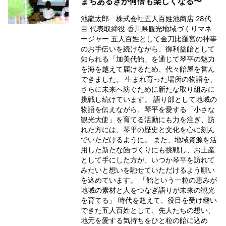
まちあるきが何倍も楽しくなる〜
池龍太郎 株式会社五人百姓池商店 28代
目 代表取締役 香川県観光地域づくりマネ
ージャー 五人百姓として金刀比羅宮の神事
のお手伝いを続けながら、御利益飴として
知られる「加美代飴」を通じて琴平の魅力
を海を越えて届けるため、代々飴屋を営ん
できました。 生まれ育った場所の物語を、
さらに未来へ紡ぐために新たな取り組みに
挑戦し続けています。 語り部として地域の
物語を伝えながら、琴平を愛する「小さな
観光大使」を育てる活動にも力を注ぎ、訪
れた方には、琴平の歴史と文化を心に刻ん
でいただけるように。 また、地域資源を活
用した新たな飴づくりにも挑戦し、お土産
として手にした方が、いつか琴平を訪れて
みたいと想いを馳せていただけるよう願い
を込めています。 「飴という一粒の恵みが
地域の素材と人をつなぎ語りが未来の観光
を育てる」 時代を超えて、役目を受け継い
できた五人百姓として、先人たちの想い、
地元を愛する気持ちをひと粒の飴に込め