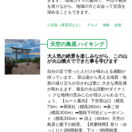
きます。 地域ガイドの案内で、中山千枚田
を巡りながら、地域の方と出会って交流を
深めることもできます。
小豆島（寒霞渓など）
グルメ
体験
自然
天空の鳥居 ハイキング
大人気の絶景を楽しみながら、この山
が火山噴火でできた事を学びます
自分の足で登った人だけが味わえる感動が
待っています。 登山道から見える地質・地
形の成り立ちが分かれば更に 大きな満足感
が味わえます、過去の火山活動やダイナミ
ッ クな地球の営みに心が揺さぶられるでし
ょう。 【ルート案内】 下宮登山口（標高
73m）➡斉田社（標高260m）➡鼻ご岩
（標高300m）➡階段下付近ビューポイン
ト（標高350m）➡ 頂上（404m）天空の
鳥居と眼下の絶景。 【所要時間】登り：ゆ
っくりと2時間程度、下り：1時間程度