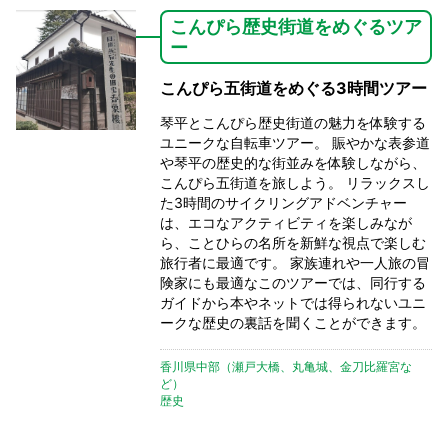
こんぴら歴史街道をめぐるツア
ー
こんぴら五街道をめぐる3時間ツアー
琴平とこんぴら歴史街道の魅力を体験する
ユニークな自転車ツアー。 賑やかな表参道
や琴平の歴史的な街並みを体験しながら、
こんぴら五街道を旅しよう。 リラックスし
た3時間のサイクリングアドベンチャー
は、エコなアクティビティを楽しみなが
ら、ことひらの名所を新鮮な視点で楽しむ
旅行者に最適です。 家族連れや一人旅の冒
険家にも最適なこのツアーでは、同行する
ガイドから本やネットでは得られないユニ
ークな歴史の裏話を聞くことができます。
香川県中部（瀬戸大橋、丸亀城、金刀比羅宮な
ど）
歴史