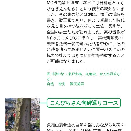
MOBIで楽々 幕末、琴平には日柳燕石（く
さなぎえんせき）という侠客の親分がいま
した。その表の顔とは別に、数千の漢詩を
書き、勤王家であり、何より卓越した時代
を見る目を持つ彼を頼って土佐、長州等、
全国の志士たちが訪れました。高杉晋作が
約1ヶ月こんぴらに潜在し、高松藩幕吏の
襲来を危機一髪で逃れた話を中心に、その
足跡を辿ってみませんか？琴平バスさんの
協力で徒歩ではきつい距離を移動すること
が可能になりました。
香川県中部（瀬戸大橋、丸亀城、金刀比羅宮な
ど）
自然
歴史
観光施設
こんぴらさん句碑巡りコース
象頭山裏参道の自然を楽しみながら句碑を
巡ります。 琴平には松尾芭蕉、小林一茶、