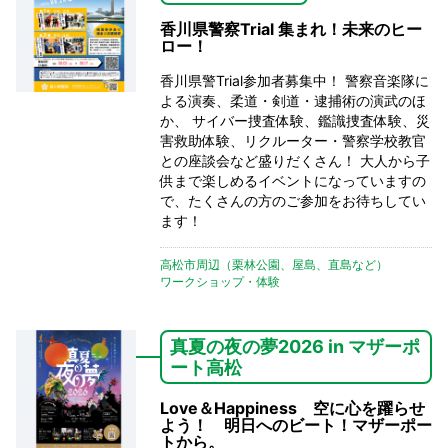
香川県警察Trial 集まれ！未来のヒー
ロー！
香川県警Trial参加者募集中！ 警察音楽隊に
よる演奏、柔道・剣道・逮捕術の演武のほ
か、 サイバー捜査体験、鑑識捜査体験、災
害救助体験、リクルーター・警察学校教官
との座談会など盛りだくさん！ 大人から子
供まで楽しめるイベントになっていますの
で、たくさんの方のご参加をお待ちしてい
ます！
高松市周辺（栗林公園、屋島、直島など）
ワークショップ・体験
真夏の夜の夢2026 in マザーポ
ート高松
Love＆Happiness 空に心を躍らせ
よう！ 明日へのビート！マザーポー
トから。