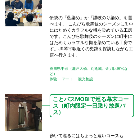
伝統の「藍染め」か「讃岐のり染め」を選
べます。 こんぴら歌舞伎のシーズンに町中
にはためくカラフルな幟を染めている工房
です。こんぴら歌舞伎のシーズンに町中に
はためくカラフルな幟を染めている工房で
す。JR琴平駅近くの史跡を探訪しながら工
房へ行きます。
香川県中部（瀬戸大橋、丸亀城、金刀比羅宮な
ど）
体験
アート
観光施設
ことバスMOBIで巡る幕末コー
ス（町内限定一日乗り放題バ
ス）
歩いて巡るにはちょっと遠いコースも