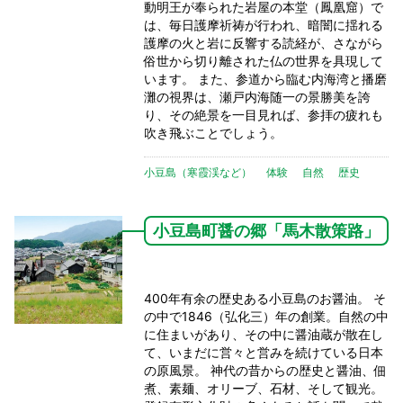
動明王が奉られた岩屋の本堂（鳳凰窟）で
は、毎日護摩祈祷が行われ、暗闇に揺れる
護摩の火と岩に反響する読経が、さながら
俗世から切り離された仏の世界を具現して
います。 また、参道から臨む内海湾と播磨
灘の視界は、瀬戸内海随一の景勝美を誇
り、その絶景を一目見れば、参拝の疲れも
吹き飛ぶことでしょう。
小豆島（寒霞渓など）
体験
自然
歴史
小豆島町醤の郷「馬木散策路」
400年有余の歴史ある小豆島のお醤油。 そ
の中で1846（弘化三）年の創業。自然の中
に住まいがあり、その中に醤油蔵が散在し
て、いまだに営々と営みを続けている日本
の原風景。 神代の昔からの歴史と醤油、佃
煮、素麺、オリーブ、石材、そして観光。