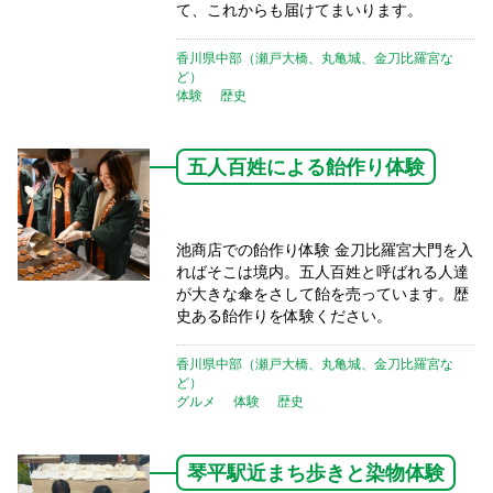
て、これからも届けてまいります。
香川県中部（瀬戸大橋、丸亀城、金刀比羅宮な
ど）
体験
歴史
五人百姓による飴作り体験
池商店での飴作り体験 金刀比羅宮大門を入
ればそこは境内。五人百姓と呼ばれる人達
が大きな傘をさして飴を売っています。歴
史ある飴作りを体験ください。
香川県中部（瀬戸大橋、丸亀城、金刀比羅宮な
ど）
グルメ
体験
歴史
琴平駅近まち歩きと染物体験